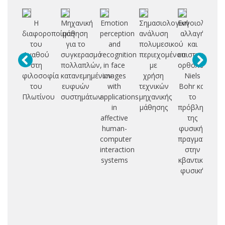
Η
Μηχανική
Emotion
Σημασιολογική
Εννοιολογική
Α
διαφοροποίηση
μάθηση
perception
ανάλυση
αλλαγή
του
για το
and
πολυμεσικού
και
μ
Αγαθού
συγκερασμό
recognition
περιεχομένου
επιστημονικό
στη
πολλαπλών,
in face
με
ορθολογισμός
κα
φιλοσοφία
κατανεμημένων
images
χρήση
Niels
Πλ
του
ευφυών
with
τεχνικών
Bohr και
Πλωτίνου
συστημάτων
applications
μηχανικής
το
φ
in
μάθησης
πρόβλημα
πρ
affective
της
human-
φυσικής
αν
computer
πραγματικότη
interaction
στην
σ
systems
κβαντική
η
φυσική
α
απ
απ
ε