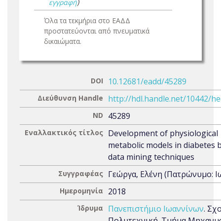
εγγραφή
)
Όλα τα τεκμήρια στο ΕΑΔΔ
προστατεύονται από πνευματικά
δικαιώματα.
DOI
10.12681/eadd/45289
Διεύθυνση Handle
http://hdl.handle.net/10442/h
ND
45289
Εναλλακτικός τίτλος
Development of physiological
metabolic models in diabetes 
data mining techniques
Συγγραφέας
Γεώργα, Ελένη (Πατρώνυμο: Ι
Ημερομηνία
2018
Ίδρυμα
Πανεπιστήμιο Ιωαννίνων
. Σχ
Πολυτεχνική. Τμήμα Μηχανι