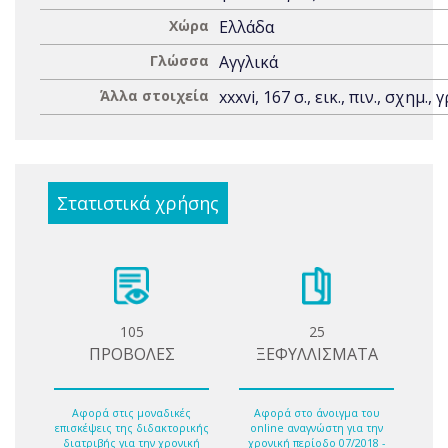
Χώρα
Ελλάδα
Γλώσσα
Αγγλικά
Άλλα στοιχεία
xxxvi, 167 σ., εικ., πιν., σχημ., 
Στατιστικά χρήσης
105
25
ΠΡΟΒΟΛΕΣ
ΞΕΦΥΛΛΙΣΜΑΤΑ
Αφορά στις μοναδικές
Αφορά στο άνοιγμα του
επισκέψεις της διδακτορικής
online αναγνώστη για την
διατριβής για την χρονική
χρονική περίοδο 07/2018 -