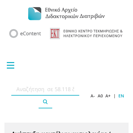
A-
A0
A+
|
EN