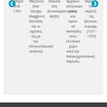
Κύθηρα:
Μείζονος
παιδεία
αρχαίων
Κέρκυρα
1645 -
(San
στη
ελληνικών
την
ol
1797
Giorgio
βενετοκρατούμενη
ναών
περίοδο
Maggiore)
Κρήτη.
και
της
R
Βενετίας
ιερών
βενετικής
i
και οι
σε
κυριαρχίας
S
σχέσεις
εκκλησίες
(1571-
Su
της με
στον
1797)
m
την
ελλαδικό
ελληνολατινική
χώρο
ανατολή
κατά την
m
παλαιοχριστιανική
S
περίοδο
M
m
M
m