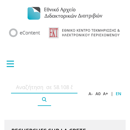
A-
A0
A+
|
EN