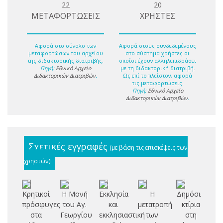
22
20
ΜΕΤΑΦΟΡΤΩΣΕΙΣ
ΧΡΗΣΤΕΣ
Αφορά στο σύνολο των
Αφορά στους συνδεδεμένους
μεταφορτώσων του αρχείου
στο σύστημα χρήστες οι
της διδακτορικής διατριβής.
οποίοι έχουν αλληλεπιδράσει
Πηγή:
Εθνικό Αρχείο
με τη διδακτορική διατριβή.
Διδακτορικών Διατριβών
.
Ως επί το πλείστον, αφορά
τις μεταφορτώσεις.
Πηγή:
Εθνικό Αρχείο
Διδακτορικών Διατριβών
.
Σχετικές εγγραφές
(με βάση τις επισκέψεις των
χρηστών)
Κρητικοί
Η Μονή
Εκκλησία
Η
Δημόσια
πρόσφυγες
του Αγ.
και
μετατροπή
κτίρια
o
στα
Γεωργίου
εκκλησιαστική
των
στη
m