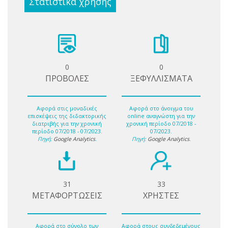
Στατιστικά χρήσης
0
0
ΠΡΟΒΟΛΕΣ
ΞΕΦΥΛΛΙΣΜΑΤΑ
Αφορά στις μοναδικές
Αφορά στο άνοιγμα του
επισκέψεις της διδακτορικής
online αναγνώστη για την
διατριβής για την χρονική
χρονική περίοδο 07/2018 -
περίοδο 07/2018 - 07/2023.
07/2023.
Πηγή:
Google Analytics
.
Πηγή:
Google Analytics
.
31
33
ΜΕΤΑΦΟΡΤΩΣΕΙΣ
ΧΡΗΣΤΕΣ
Αφορά στο σύνολο των
Αφορά στους συνδεδεμένους