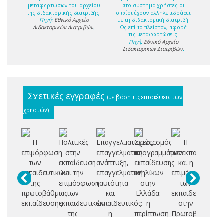
μεταφορτώσων του αρχείου
στο σύστημα χρήστες οι
της διδακτορικής διατριβής.
οποίοι έχουν αλληλεπιδράσει
Πηγή:
Εθνικό Αρχείο
με τη διδακτορική διατριβή.
Διδακτορικών Διατριβών
.
Ως επί το πλείστον, αφορά
τις μεταφορτώσεις.
Πηγή:
Εθνικό Αρχείο
Διδακτορικών Διατριβών
.
Σχετικές εγγραφές
(με βάση τις επισκέψεις των
χρηστών)
Η
Πολιτικές
Επαγγελματισμός,
Σχεδιασμός
Η
Ερ
επιμόρφωση
στην
επαγγελματική
προγραμμάτων
μετεκπαίδευσ
ικ
των
εκπαίδευση
ανάπτυξη,
εκπαίδευσης
και η
εκπαιδευτικών
και την
επαγγελματική
ενηλίκων
επιμόρφωση
επ
της
επιμόρφωση
ταυτότητα
στην
των
αν
πρωτοβάθμιας
των
και
Ελλάδα:
εκπαιδευτικώ
εκπαίδευσης
εκπαιδευτικών
εκπαιδευτικός:
η
στην
εκ
της
η
περίπτωση
Πρωτοβάθμια