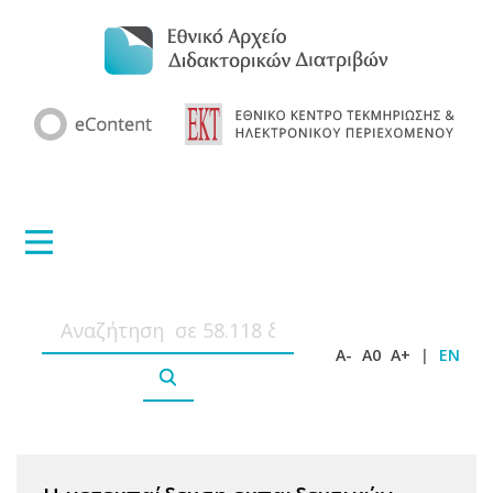
A-
A0
A+
|
EN