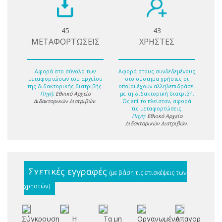
45
43
ΜΕΤΑΦΟΡΤΩΣΕΙΣ
ΧΡΗΣΤΕΣ
Αφορά στο σύνολο των
Αφορά στους συνδεδεμένους
μεταφορτώσων του αρχείου
στο σύστημα χρήστες οι
της διδακτορικής διατριβής.
οποίοι έχουν αλληλεπιδράσει
Πηγή:
Εθνικό Αρχείο
με τη διδακτορική διατριβή.
Διδακτορικών Διατριβών
.
Ως επί το πλείστον, αφορά
τις μεταφορτώσεις.
Πηγή:
Εθνικό Αρχείο
Διδακτορικών Διατριβών
.
Σχετικές εγγραφές
(με βάση τις επισκέψεις των
χρηστών)
Σύγκρουση
Η
Τα μη
Οργανωμένο
Απαγορευμέν