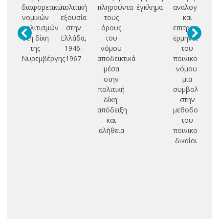
διαφορετικών
πολιτική
πληρούντα
έγκλημα
αναλογία
κ
νομικών
εξουσία
τους
και
κυ
πολιτισμών
στην
όρους
επιτρεπτή
στη δίκη
Ελλάδα,
του
ερμηνεία
σ
της
1946-
νόμου
του
δ
Νυρεμβέργης
1967
αποδεικτικά
ποινικού
δ
μέσα
νόμου:
στην
μια
με
πολιτική
συμβολή
σ
δίκη:
στην
απόδειξη
μεθοδολογία
και
του
αλήθεια
ποινικού
δικαίου