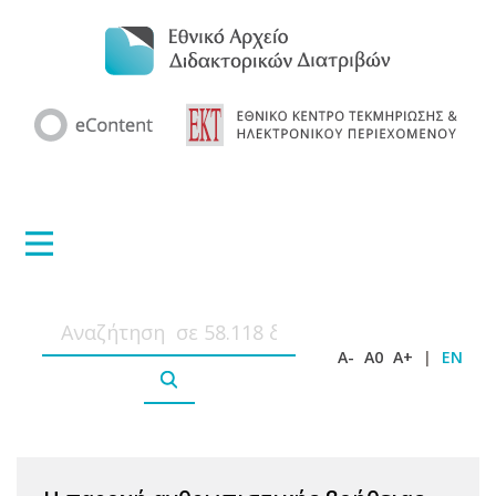
A-
A0
A+
|
EN