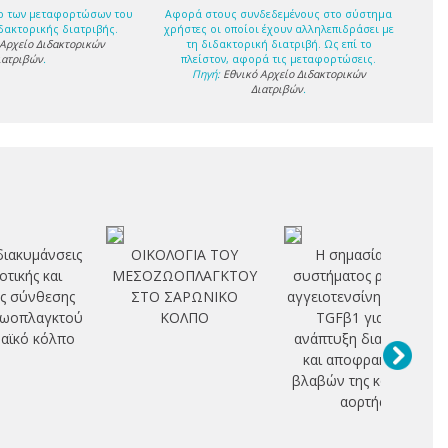
ο των μεταφορτώσων του
Αφορά στους συνδεδεμένους στο σύστημα
δακτορικής διατριβής.
χρήστες οι οποίοι έχουν αλληλεπιδράσει με
 Αρχείο Διδακτορικών
τη διδακτορική διατριβή. Ως επί το
ιατριβών
.
πλείστον, αφορά τις μεταφορτώσεις.
Πηγή:
Εθνικό Αρχείο Διδακτορικών
Διατριβών
.
διακυμάνσεις
ΟΙΚΟΛΟΓΙΑ ΤΟΥ
Η σημασία του
οτικής και
ΜΕΣΟΖΩΟΠΛΑΓΚΤΟΥ
συστήματος ρενίνης -
ς σύνθεσης
ΣΤΟ ΣΑΡΩΝΙΚΟ
αγγειοτενσίνης και του
ζωοπλαγκτού
ΚΟΛΠΟ
TGFβ1 για την
αϊκό κόλπο
ανάπτυξη διατατικών
και αποφρακτικών
βλαβών της κοιλιακής
αορτής