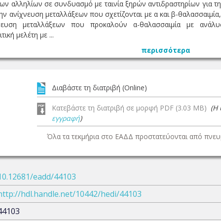
 των αλληλίων σε συνδυασμό με ταινία ξηρών αντιδραστηρίων για τ
ν ανίχνευση μεταλλάξεων που σχετίζονται με α και β-θαλασσαιμία,
νευση μεταλλάξεων που προκαλούν α-θαλασσαιμία με ανάλυση
ική μελέτη με ...
περισσότερα
Διαβάστε τη διατριβή (Online)
Κατεβάστε τη διατριβή σε μορφή PDF (3.03 MB)
(Η
εγγραφή
)
Όλα τα τεκμήρια στο ΕΑΔΔ προστατεύονται από πνευμ
10.12681/eadd/44103
http://hdl.handle.net/10442/hedi/44103
44103