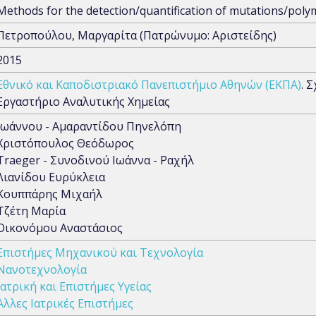
Methods for the detection/quantification of mutations/pol
Πετροπούλου, Μαργαρίτα (Πατρώνυμο: Αριστείδης)
2015
Εθνικό και Καποδιστριακό Πανεπιστήμιο Αθηνών (ΕΚΠΑ)
. 
Εργαστήριο Αναλυτικής Χημείας
Ιωάννου - Αμαραντίδου Πηνελόπη
Χριστόπουλος Θεόδωρος
Traeger - Συνοδινού Ιωάννα - Ραχήλ
Λιανίδου Ευρύκλεια
Κουππάρης Μιχαήλ
Τζέτη Μαρία
Οικονόμου Αναστάσιος
Επιστήμες Μηχανικού και Τεχνολογία
Νανοτεχνολογία
Ιατρική και Επιστήμες Υγείας
Άλλες Ιατρικές Επιστήμες