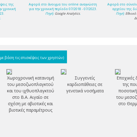
ψεις της
Αφορά στο άνοιγμα του online αναγνώστη
Αφορά στο σύνολ
ην χρονική
για την χρονική περίοδο 07/2018 - 07/2023.
αρχείου της δι
23.
Πηγή:
Google Analytics
.
Πηγή:
Εθνικό
s
.
Δ
(με βάση τις επισκέψεις των χρηστών)
Χωροχρονική κατανομή
Συγγενείς
Εποχικές 
του μεσοζωοπλαγκτού
καρδιοπάθειες σε
της ποι
και του ιχθυοπλαγκτού
γενετικά νοσήματα
ποσοτική
στο Β.Α. Αιγαίο σε
του μεσο
σχέση με αβιοτικές και
στο Θερμ
βιοτικές παραμέτρους