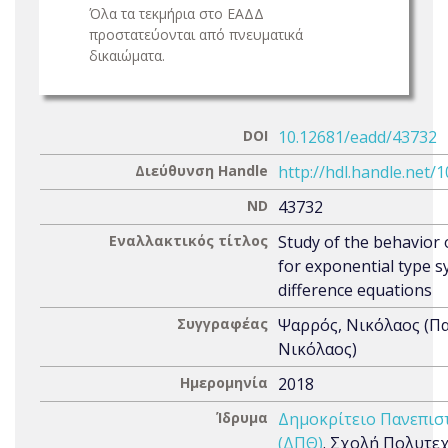
Όλα τα τεκμήρια στο ΕΑΔΔ
προστατεύονται από πνευματικά
δικαιώματα.
DOI
10.12681/eadd/43732
Διεύθυνση Handle
http://hdl.handle.net/
ND
43732
Εναλλακτικός τίτλος
Study of the behavior 
for exponential type s
difference equations
Συγγραφέας
Ψαρρός, Νικόλαος (Π
Νικόλαος)
Ημερομηνία
2018
Ίδρυμα
Δημοκρίτειο Πανεπισ
(ΔΠΘ)
. Σχολή Πολυτε