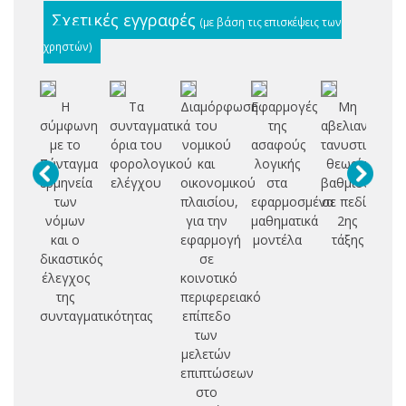
Σχετικές εγγραφές
(με βάση τις επισκέψεις των
χρηστών)
Η
Τα
Διαμόρφωση
Εφαρμογές
Μη
σύμφωνη
συνταγματικά
του
της
αβελιανή
δι
με το
όρια του
νομικού
ασαφούς
τανυστική
εκ
Σύνταγμα
φορολογικού
και
λογικής
θεωρία
ερμηνεία
ελέγχου
οικονομικού
στα
βαθμίδας
φο
των
πλαισίου,
εφαρμοσμένα
σε πεδία
ο
νόμων
για την
μαθηματικά
2ης
και ο
εφαρμογή
μοντέλα
τάξης
δικαστικός
σε
έλεγχος
κοινοτικό
της
περιφερειακό
συνταγματικότητας
επίπεδο
των
μελετών
επιπτώσεων
στο