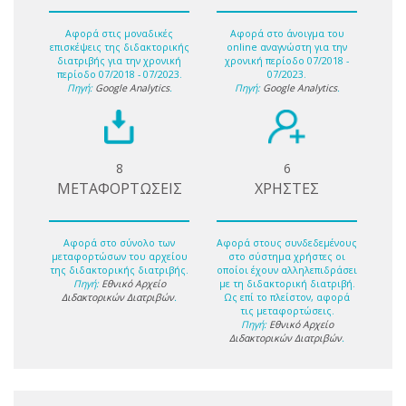
Αφορά στις μοναδικές
Αφορά στο άνοιγμα του
επισκέψεις της διδακτορικής
online αναγνώστη για την
διατριβής για την χρονική
χρονική περίοδο 07/2018 -
περίοδο 07/2018 - 07/2023.
07/2023.
Πηγή:
Google Analytics
.
Πηγή:
Google Analytics
.
8
6
ΜΕΤΑΦΟΡΤΩΣΕΙΣ
ΧΡΗΣΤΕΣ
Αφορά στο σύνολο των
Αφορά στους συνδεδεμένους
μεταφορτώσων του αρχείου
στο σύστημα χρήστες οι
της διδακτορικής διατριβής.
οποίοι έχουν αλληλεπιδράσει
Πηγή:
Εθνικό Αρχείο
με τη διδακτορική διατριβή.
Διδακτορικών Διατριβών
.
Ως επί το πλείστον, αφορά
τις μεταφορτώσεις.
Πηγή:
Εθνικό Αρχείο
Διδακτορικών Διατριβών
.