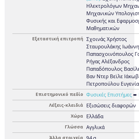
Ηλεκτρολόγων Μηχαν
Μηχανικών Υπολογιστ
Φυσικής και Εφαρμο
Μαθηματικών
Εξεταστική επιτροπή
Σχοινάς Χρήστος
Σταυρουλάκης Ιωάνν
Παπασχοινόπουλος Γ
Ρήγας Αλέξανδρος
Παπαδόπουλος Βασίλ
Βαν Ντερ Βεϊλε Ιάκω
Πετροπούλου Ευγενία
Επιστημονικό πεδίο
Φυσικές Επιστήμες
➨
Λέξεις-κλειδιά
Εξισώσεις διαφορών
Χώρα
Ελλάδα
Γλώσσα
Αγγλικά
Άλλα στοιχεία
94 σ.