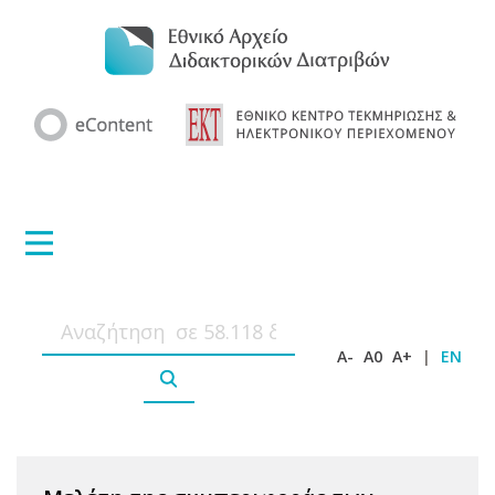
A-
A0
A+
|
EN