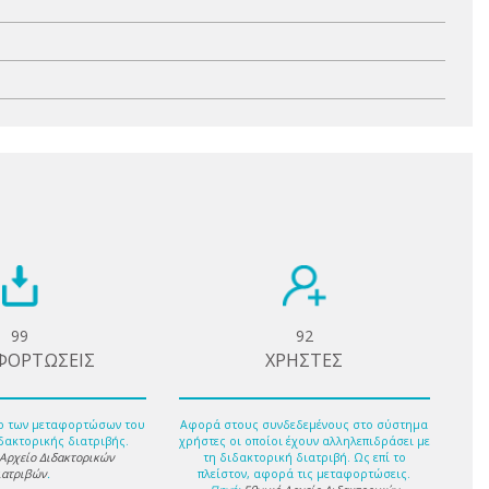
99
92
ΦΟΡΤΩΣΕΙΣ
ΧΡΗΣΤΕΣ
ο των μεταφορτώσων του
Αφορά στους συνδεδεμένους στο σύστημα
δακτορικής διατριβής.
χρήστες οι οποίοι έχουν αλληλεπιδράσει με
 Αρχείο Διδακτορικών
τη διδακτορική διατριβή. Ως επί το
ιατριβών
.
πλείστον, αφορά τις μεταφορτώσεις.