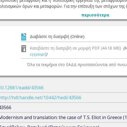
ερνιστική μετάφραση και η πολιτισμική ερμηνεία της μεταφρασμένη
λιτισμικών όρων και μεταφορών. Για την επίτευξη των στόχων της 
περισσότερα
Διαβάστε τη διατριβή (Online)
Κατεβάστε τη διατριβή σε μορφή PDF (44.18 MB)
(
εγγραφή
)
Όλα τα τεκμήρια στο ΕΑΔΔ προστατεύονται από πνευμ
10.12681/eadd/43566
http://hdl.handle.net/10442/hedi/43566
43566
Modernism and translation: the case of T.S. Eliot in Greece (