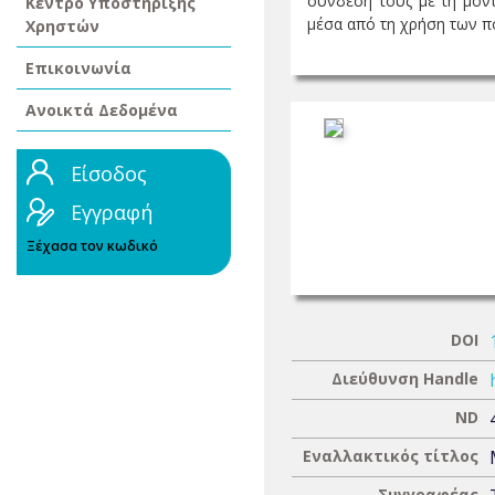
σύνδεση τους με τη μοντ
Κέντρο Υποστήριξης
μέσα από τη χρήση των πο
Χρηστών
Επικοινωνία
Ανοικτά Δεδομένα
Είσοδος
Εγγραφή
Ξέχασα τον κωδικό
DOI
Διεύθυνση Handle
ND
Εναλλακτικός τίτλος
Συγγραφέας