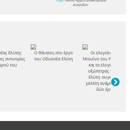
Πηγή:
Εθνικό Αρχείο Διδακτορικών
Διατριβών
.
έας Ελύτης
Ο θάνατος στο έργο
Οι ελεγείες του
ις αντινομίες
του Οδυσσέα Ελύτη
Ντουΐνο του Ρ.Μ. Ρίλκε
ιρού του
και τα ελεγεία της
οξώπετρας του Ο.
Ελύτη: συγκριτική
μελέτη ανάμεσα στα
δύο έργα