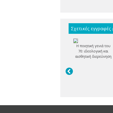
Σχετικές εγγραφές
Η ποιητική γενιά του
70: ιδεολογική και
αισθητική διερεύνηση