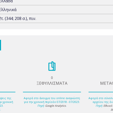
Ελλάδα
Ελληνικά
2τ. (344; 208 σ.), πιν.
0
ΞΕΦΥΛΛΙΣΜΑΤΑ
ΜΕΤΑ
ψεις της
Αφορά στο άνοιγμα του online αναγνώστη
Αφορά στο σύνολ
ην χρονική
για την χρονική περίοδο 07/2018 - 07/2023.
αρχείου της δι
23.
Πηγή:
Google Analytics
.
Πηγή:
Εθνικό
s
.
Δ