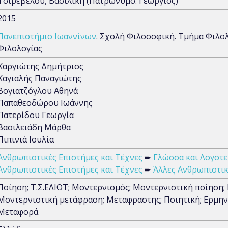
Τσιρέβελου, Βασιλική (Πατρώνυμο: Γεώργιος)
2015
Πανεπιστήμιο Ιωαννίνων
. Σχολή Φιλοσοφική. Τμήμα Φιλο
Φιλολογίας
Καργιώτης Δημήτριος
Καγιαλής Παναγιώτης
Βογιατζόγλου Αθηνά
Παπαθεοδώρου Ιωάννης
Πατερίδου Γεωργία
Βασιλειάδη Μάρθα
Πιπινιά Ιουλία
Ανθρωπιστικές Επιστήμες και Τέχνες
➨
Γλώσσα και Λογοτε
Ανθρωπιστικές Επιστήμες και Τέχνες
➨
Άλλες Ανθρωπιστικ
Ποίηση; Τ.Σ.ΕΛΙΟΤ; Μοντερνισμός; Μοντερνιστική ποίηση
Μοντερνιστική μετάφραση; Μεταφραστης; Ποιητική; Ερμηνεί
Μεταφορά