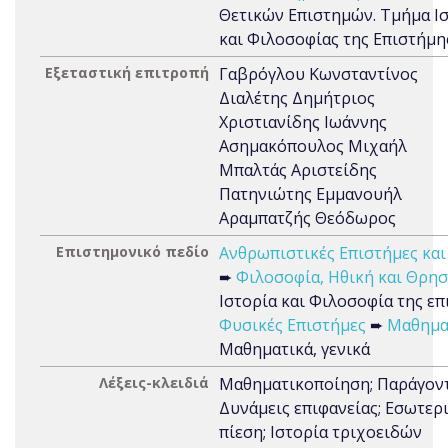
Θετικών Επιστημών. Τμήμα Ι
και Φιλοσοφίας της Επιστήμη
Εξεταστική επιτροπή
Γαβρόγλου Κωνσταντίνος
Διαλέτης Δημήτριος
Χριστιανίδης Ιωάννης
Ασημακόπουλος Μιχαήλ
Μπαλτάς Αριστείδης
Πατηνιώτης Εμμανουήλ
Αραμπατζής Θεόδωρος
Επιστημονικό πεδίο
Ανθρωπιστικές Επιστήμες και
➨
Φιλοσοφία, Ηθική και Θρησ
Ιστορία και Φιλοσοφία της ε
Φυσικές Επιστήμες
➨
Μαθημα
Μαθηματικά, γενικά
Λέξεις-κλειδιά
Μαθηματικοποίηση; Παράγοντ
Δυνάμεις επιφανείας; Εσωτερ
πίεση; Ιστορία τριχοειδών