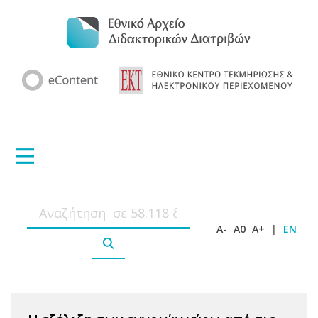
A-
A0
A+
|
EN