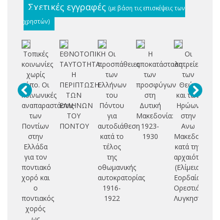
Σχετικές εγγραφές
(με βάση τις επισκέψεις των
χρηστών)
Τοπικές
ΕΘΝΟΤΟΠΙΚΗ
Οι
Η
Οι
Πο
κοινωνίες
ΤΑΥΤΟΤΗΤΑ:
προσπάθειες
αποκατάσταση
λατρείες
ζ
χωρίς
Η
των
των
των
στ
τόπο. Οι
ΠΕΡΙΠΤΩΣΗ
Ελλήνων
προσφύγων
Θεών
επ
κοινωνικές
ΤΩΝ
του
στη
και των
αναπαραστάσεις
ΕΛΛΗΝΩΝ
Πόντου
Δυτική
Ηρώων
αδ
των
ΤΟΥ
για
Μακεδονία:
στην
Ποντίων
ΠΟΝΤΟΥ
αυτοδιάθεση
1923-
Ανω
στην
κατά το
1930
Μακεδονία
Ελλάδα
τέλος
κατά την
για τον
της
αρχαιότητα
ποντιακό
οθωμανικής
(Ελίμεια,
χορό και
αυτοκρατορίας
Εορδαία,
ο
1916-
Ορεστιάδα,
ποντιακός
1922
Λυγκηστίδα)
χορός
ως