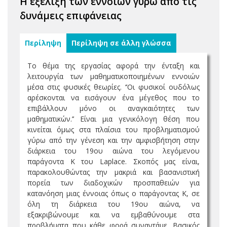
Η εξέλιξη των εννοιών γύρω από τις
δυνάμεις επιφάνειας
Περίληψη
Περίληψη σε άλλη γλώσσα
Το θέμα της εργασίας αφορά την ένταξη και
λειτουργία των μαθηματικοποιημένων εννοιών
μέσα στις φυσικές θεωρίες. ‘’Oι φυσικοί ουδόλως
αρέσκονται να εισάγουν ένα μέγεθος που το
επιβάλλουν μόνο οι αναγκαιότητες των
μαθηματικών.’’ Είναι μια γενικόλογη θέση που
κινείται όμως στα πλαίσια του προβληματισμού
γύρω από την γένεση και την αμφισβήτηση στην
διάρκεια του 19ου αιώνα του λεγόμενου
παράγοντα Κ του Laplace. Σκοπός μας είναι,
παρακολουθώντας την μακριά και βασανιστική
πορεία των διαδοχικών προσπαθειών για
κατανόηση μιας έννοιας όπως ο παράγοντας Κ, σε
όλη τη διάρκεια του 19ου αιώνα, να
εξακριβώνουμε και να εμβαθύνουμε στα
προβλήματα που κάθε φορά συναντάμε. Βασικός