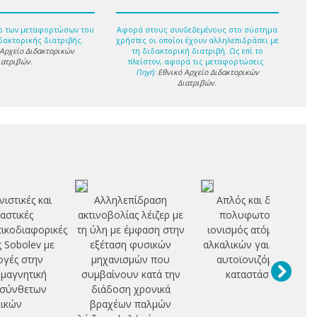
ο των μεταφορτώσων του
Αφορά στους συνδεδεμένους στο σύστημα
δακτορικής διατριβής.
χρήστες οι οποίοι έχουν αλληλεπιδράσει με
 Αρχείο Διδακτορικών
τη διδακτορική διατριβή. Ως επί το
ιατριβών
.
πλείστον, αφορά τις μεταφορτώσεις.
Πηγή:
Εθνικό Αρχείο Διδακτορικών
Διατριβών
.
νιστικές και
Αλληλεπίδραση
Απλός και διπλός
αστικές
ακτινοβολίας λέιζερ με
πολυφωτονικός
ικοδιαφορικές
τη ύλη με έμφαση στην
ιονισμός ατόμων των
ς Sobolev με
εξέταση φυσικών
αλκαλικών γαιών μέσω
γές στην
μηχανισμών που
αυτοϊονιζόμενων
μαγνητική
συμβαίνουν κατά την
καταστάσεων
 σύνθετων
διάδοση χρονικά
ικών
βραχέων παλμών