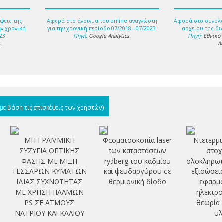
ψεις της
Αφορά στο άνοιγμα του online αναγνώστη
Αφορά στο σύνολ
ην χρονική
για την χρονική περίοδο 07/2018 - 07/2023.
αρχείου της δι
23.
Πηγή:
Google Analytics
.
Πηγή:
Εθνικό
s
.
Δ
(με βάση τις επισκέψεις των χρηστών)
ΜΗ ΓΡΑΜΜΙΚΗ
Φασματοσκοπία laser
Ντετερμι
ΣΥΖΥΓΙΑ ΟΠΤΙΚΗΣ
των καταστάσεων
στοχ
ΦΑΣΗΣ ΜΕ ΜΙΞΗ
rydberg του καδμίου
ολοκληρωτ
ΤΕΣΣΑΡΩΝ ΚΥΜΑΤΩΝ
και ψευδαργύρου σε
εξισώσει
ΙΔΙΑΣ ΣΥΧΝΟΤΗΤΑΣ
θερμιονική δίοδο
εφαρμο
ΜΕ ΧΡΗΣΗ ΠΑΛΜΩΝ
ηλεκτρο
PS ΣΕ ΑΤΜΟΥΣ
θεωρία
ΝΑΤΡΙΟΥ ΚΑΙ ΚΑΛΙΟΥ
υλ