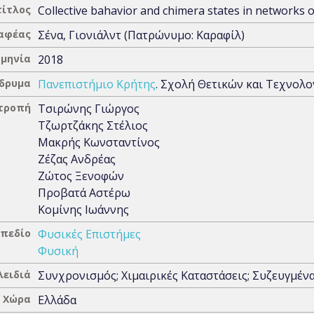
τίτλος
Collective bahavior and chimera states in networks o
αφέας
Σένα, Γιονιάλντ (Πατρώνυμο: Καραφίλ)
μηνία
2018
Ίδρυμα
Πανεπιστήμιο Κρήτης
. Σχολή Θετικών και Τεχνολ
ιτροπή
Τσιρώνης Γιώργος
Τζωρτζάκης Στέλιος
Μακρής Κωνσταντίνος
Ζέζας Ανδρέας
Ζώτος Ξενοφών
Προβατά Αστέρω
Κομίνης Ιωάννης
 πεδίο
Φυσικές Επιστήμες
Φυσική
λειδιά
Συνχρονισμός; Χιμαιρικές Καταστάσεις; Συζευγμένα
Χώρα
Ελλάδα