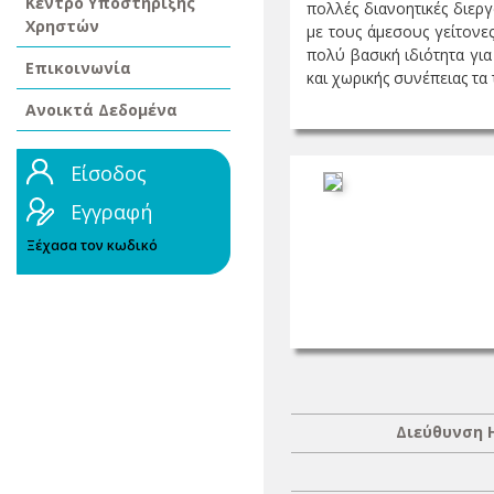
Κέντρο Υποστήριξης
πολλές διανοητικές διεργ
Χρηστών
με τους άμεσους γείτονε
πολύ βασική ιδιότητα γι
Επικοινωνία
και χωρικής συνέπειας τα τ
Ανοικτά Δεδομένα
Είσοδος
Εγγραφή
Ξέχασα τον κωδικό
Διεύθυνση 