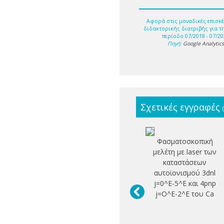
Αφορά στις μοναδικές επισκέ
διδακτορικής διατριβής για τ
περίοδο 07/2018 - 07/20
Πηγή:
Google Analytic
Σχετικές εγγραφές
Φασματοσκοπική
μελέτη με laser των
καταστάσεων
αυτοϊονισμού 3dnl
j=0^E-5^E και 4pnp
j=O^E-2^E του Ca