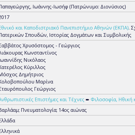
Παπαγεώργης, Ιωάννης-Ιωσήφ (Πατρώνυμο: Διονύσιος)
2017
Εθνικό και Καποδιστριακό Πανεπιστήμιο Αθηνών (ΕΚΠΑ)
. 
Πατερικών Σπουδών, Ιστορίας Δογμάτων και Συμβολικής
Σαββάτος Χρυσόστομος - Γεώργιος
Λιάκουρας Κωνσταντίνος
Ιωαννίδης Νικόλαος
Κατερέλος Κύριλλος
Μόσχος Δημήτριος
Κολοβοπούλου Μαρίνα
Σταυρόπουλος Γεώργιος
Ανθρωπιστικές Επιστήμες και Τέχνες
➨
Φιλοσοφία, Ηθική 
Βαρλάαμ; Πνευματολογία; 14ος αιώνας
Ελλάδα
Ελληνικά