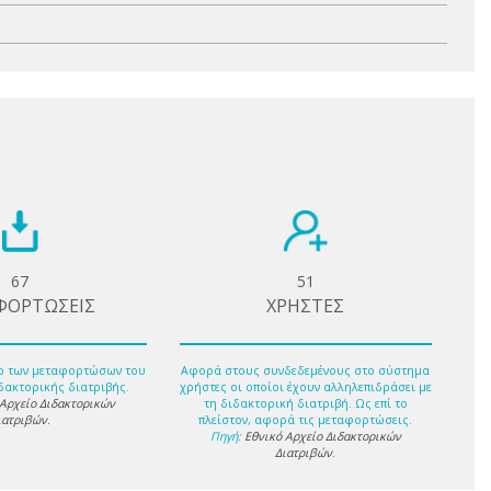
67
51
ΦΟΡΤΩΣΕΙΣ
ΧΡΗΣΤΕΣ
ο των μεταφορτώσων του
Αφορά στους συνδεδεμένους στο σύστημα
δακτορικής διατριβής.
χρήστες οι οποίοι έχουν αλληλεπιδράσει με
 Αρχείο Διδακτορικών
τη διδακτορική διατριβή. Ως επί το
ιατριβών
.
πλείστον, αφορά τις μεταφορτώσεις.
Πηγή:
Εθνικό Αρχείο Διδακτορικών
Διατριβών
.