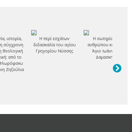
ία, ιστορία,
Η περί εσχάτων
Η σωτηρία του
τη σύγχρονη
διδασκαλία του αγίου
ανθρώπου κατά τον
 θεολογική
Γρηγορίου Νύσσης
Άγιο Ιωάννη το
ική: από το
Δαμασκηνό
 Φλωρόφσκυ
νη Ζηζούλια