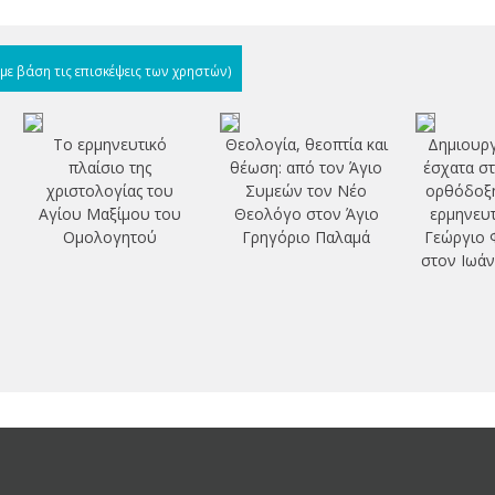
(με βάση τις επισκέψεις των χρηστών)
Το ερμηνευτικό
Θεολογία, θεοπτία και
Δημιουργ
πλαίσιο της
θέωση: από τον Άγιο
έσχατα σ
χριστολογίας του
Συμεών τον Νέο
ορθόδοξη
Αγίου Μαξίμου του
Θεολόγο στον Άγιο
ερμηνευτ
Ομολογητού
Γρηγόριο Παλαμά
Γεώργιο
στον Ιωάν