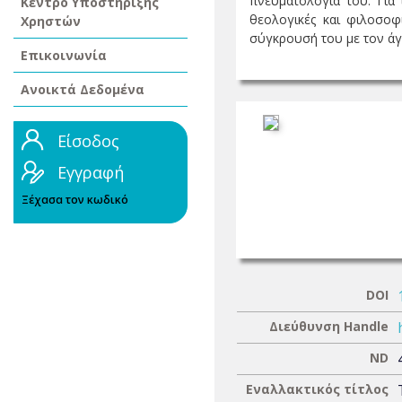
πνευματολογία του. Για 
Κέντρο Υποστήριξης
θεολογικές και φιλοσοφι
Χρηστών
σύγκρουσή του με τον άγι
Επικοινωνία
Ανοικτά Δεδομένα
Είσοδος
Εγγραφή
Ξέχασα τον κωδικό
DOI
Διεύθυνση Handle
ND
Εναλλακτικός τίτλος