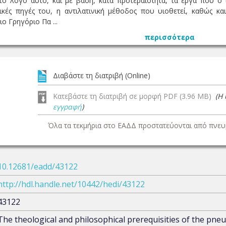
το λόγο αυτό, και με βάση, κατά προτεραιότητα, τα έργα που ο 
κές πηγές του, η αντιλατινική μέθοδος που υιοθετεί, καθώς κα
ο Γρηγόριο Πα ...
περισσότερα
Διαβάστε τη διατριβή (Online)
Κατεβάστε τη διατριβή σε μορφή PDF (3.96 MB)
(Η
εγγραφή
)
Όλα τα τεκμήρια στο ΕΑΔΔ προστατεύονται από πνευμ
10.12681/eadd/43122
http://hdl.handle.net/10442/hedi/43122
43122
The theological and philosophical prerequisities of the pn