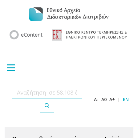
A-
A0
A+
|
EN