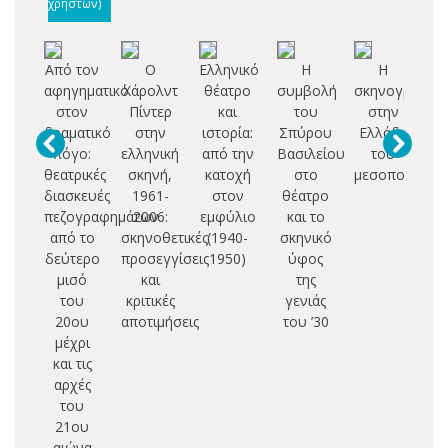
χρηστών)
Από τον
Ο
Ελληνικό
H
Η
αφηγηματικό
Χάρολντ
θέατρο
συμβολή
σκηνογραφία
θε
στον
Πίντερ
και
του
στην
ζ
δραματικό
στην
ιστορία:
Σπύρου
Ελλάδα
Π
λόγο:
ελληνική
από την
Βασιλείου
του
α
θεατρικές
σκηνή,
κατοχή
στο
μεσοπολέμου
διασκευές
1961-
στον
θέατρο
π
πεζογραφημάτων
2006:
εμφύλιο
και το
έ
από το
σκηνοθετικές
(1940-
σκηνικό
δεύτερο
προσεγγίσεις
1950)
ύφος
μισό
και
της
του
κριτικές
γενιάς
20ου
αποτιμήσεις
του ’30
μέχρι
και τις
αρχές
του
21ου
αιώνα