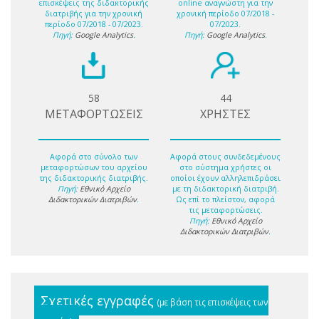
επισκέψεις της διδακτορικής
online αναγνώστη για την
διατριβής για την χρονική
χρονική περίοδο 07/2018 -
περίοδο 07/2018 - 07/2023.
07/2023.
Πηγή:
Google Analytics
.
Πηγή:
Google Analytics
.
58
44
ΜΕΤΑΦΟΡΤΩΣΕΙΣ
ΧΡΗΣΤΕΣ
Αφορά στο σύνολο των
Αφορά στους συνδεδεμένους
μεταφορτώσων του αρχείου
στο σύστημα χρήστες οι
της διδακτορικής διατριβής.
οποίοι έχουν αλληλεπιδράσει
Πηγή:
Εθνικό Αρχείο
με τη διδακτορική διατριβή.
Διδακτορικών Διατριβών
.
Ως επί το πλείστον, αφορά
τις μεταφορτώσεις.
Πηγή:
Εθνικό Αρχείο
Διδακτορικών Διατριβών
.
Σχετικές εγγραφές
(με βάση τις επισκέψεις των