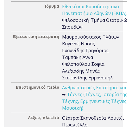
Ίδρυμα
Εθνικό και Καποδιστριακό
Πανεπιστήμιο Αθηνών (ΕΚΠΑ)
Φιλοσοφική. Τμήμα Θεατρικ
Σπουδών
Εξεταστική επιτροπή
Μαυρομούστακος Πλάτων
Βαγενάς Νάσος
Ιωαννίδης Γρηγόριος
Ταμπάκη Άννα
Φελοπούλου Σοφία
Αλεξιάδης Μηνάς
Στεφανίδης Εμμανουήλ
Επιστημονικό πεδίο
Ανθρωπιστικές Επιστήμες και
➨
Τέχνες (Τέχνες, Ιστορία τη
Τέχνης, Ερμηνευτικές Τέχνες
Μουσική)
Λέξεις-κλειδιά
Θέατρο; Σκηνοθεσία; Λουίτζι
Πιραντέλλο