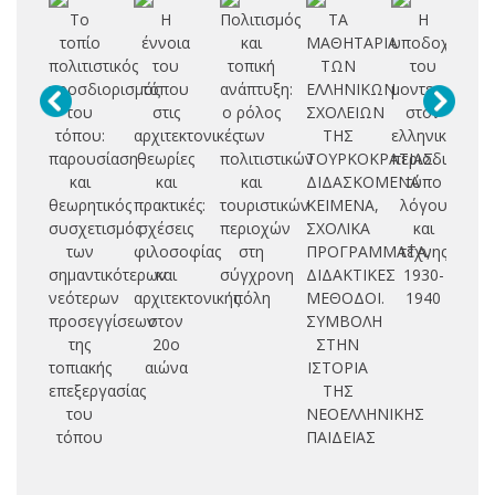
Το
Η
Πολιτισμός
ΤΑ
Η
τοπίο
έννοια
και
ΜΑΘΗΤΑΡΙΑ
υποδοχή
ε
πολιτιστικός
του
τοπική
ΤΩΝ
του
προσδιορισμός
τόπου
ανάπτυξη:
ΕΛΛΗΝΙΚΩΝ
μοντερνισμού
1
του
στις
ο ρόλος
ΣΧΟΛΕΙΩΝ
στον
Ε
τόπου:
αρχιτεκτονικές
των
ΤΗΣ
ελληνικό
σ
παρουσίαση
θεωρίες
πολιτιστικών
ΤΟΥΡΚΟΚΡΑΤΙΑΣ.
περιοδικό
κ
και
και
και
ΔΙΔΑΣΚΟΜΕΝΑ
τύπο
θεωρητικός
πρακτικές:
τουριστικών
ΚΕΙΜΕΝΑ,
λόγου
συσχετισμός
σχέσεις
περιοχών
ΣΧΟΛΙΚΑ
και
σ
των
φιλοσοφίας
στη
ΠΡΟΓΡΑΜΜΑΤΑ,
τέχνης
πο
σημαντικότερων
και
σύγχρονη
ΔΙΔΑΚΤΙΚΕΣ
1930-
νεότερων
αρχιτεκτονικής
πόλη
ΜΕΘΟΔΟΙ.
1940
ισ
προσεγγίσεων
στον
ΣΥΜΒΟΛΗ
της
20ο
ΣΤΗΝ
τοπιακής
αιώνα
ΙΣΤΟΡΙΑ
επεξεργασίας
ΤΗΣ
του
ΝΕΟΕΛΛΗΝΙΚΗΣ
τόπου
ΠΑΙΔΕΙΑΣ