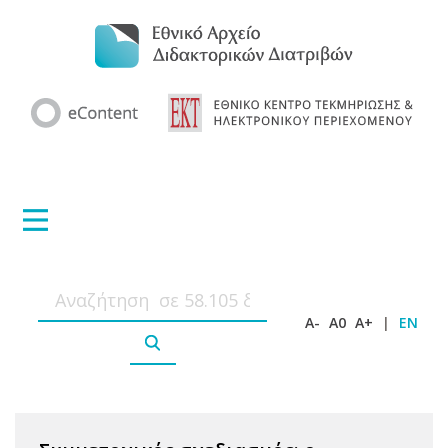
A-
A0
A+
|
EN