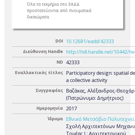
Όλα τα τεκμήρια στο ΕΑΔΔ
προστατεύονται από πνευματικά
δικαιώματα.
DOI
10.12681/eadd/42333
Διεύθυνση Handle
http://hdl.handle.net/10442/h
ND
42333
Εναλλακτικός τίτλος
Participatory design: spatial d
a collective activity
Συγγραφέας
Βαζάκας, Αλέξανδρος-Θεοχάρ
(Πατρώνυμο: Δημήτριος)
Ημερομηνία
2017
Ίδρυμα
Εθνικό Μετσόβιο Πολυτεχνεί
Σχολή Αρχιτεκτόνων Μηχανι
Τομέας Ι : Αρχιτεκτονικού