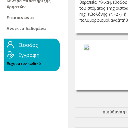
Κέντρο Υποστήριξης
θεραπεία. Υλικά-μέθοδοι:
Χρηστών
του στόματος 1mg οιστρα
mg τιβολόνης (N=27) ή 
Επικοινωνία
πολυμορφισμοί αναζητήθη
Ανοικτά Δεδομένα
Είσοδος
Εγγραφή
Ξέχασα τον κωδικό
Διεύθυνση 