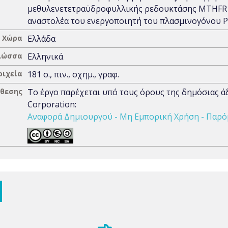
μεθυλενετετραϋδροφυλλικής ρεδουκτάσης MTHFR 
αναστολέα του ενεργοποιητή του πλασμινογόνου P
Χώρα
Ελλάδα
λώσσα
Ελληνικά
οιχεία
181 σ., πιν., σχημ., γραφ.
άθεσης
Το έργο παρέχεται υπό τους όρους της δημόσιας 
Corporation:
Αναφορά Δημιουργού - Μη Εμπορική Χρήση - Παρόμ