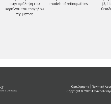
στην πρόληψη του
models of retinopathies
[3,4-
καρκίνου του τραχήλου
θειαδ
της μήτρας