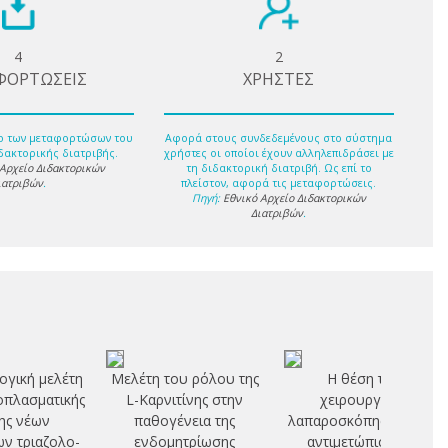
4
2
ΦΟΡΤΩΣΕΙΣ
ΧΡΗΣΤΕΣ
ο των μεταφορτώσων του
Αφορά στους συνδεδεμένους στο σύστημα
δακτορικής διατριβής.
χρήστες οι οποίοι έχουν αλληλεπιδράσει με
 Αρχείο Διδακτορικών
τη διδακτορική διατριβή. Ως επί το
ιατριβών
.
πλείστον, αφορά τις μεταφορτώσεις.
Πηγή:
Εθνικό Αρχείο Διδακτορικών
Διατριβών
.
γική μελέτη
Μελέτη του ρόλου της
Η θέση της
εοπλασματικής
L-Καρνιτίνης στην
χειρουργικής
ης νέων
παθογένεια της
λαπαροσκόπησης στην
ν τριαζολο-
ενδομητρίωσης
αντιμετώπιση της