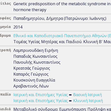
τίτλος
Genetic predisposition of the metabolic syndrome 
hormone therapy
αφέας
Παπαδημητρίου, Δήμητρα (Πατρώνυμο: Ιωάννης)
μηνία
2014
Ίδρυμα
Εθνικό και Καποδιστριακό Πανεπιστήμιο Αθηνών (
Τομέας Υγείας Μητέρας και Παιδιού. Κλινική Β' Μα
ιτροπή
Λαμπρινουδάκη Ειρήνη
Παπαδιάς Κωνσαντίνος
Πανουλής Κωνσταντίνος
Κρεατσάς Γεώργιος
Καπαρός Γεώργιος
Κουσκούνη Ευαγγελία
Αραβαντινός Λέων
 πεδίο
Ιατρική και Επιστήμες Υγείας
➨
Βασική Ιατρική
Ιατρική και Επιστήμες Υγείας
➨
Κλινική Ιατρική
λειδιά
Μεταβολικό σύνδρομο; Εμμηνόπαυση; Πρόληψη κα