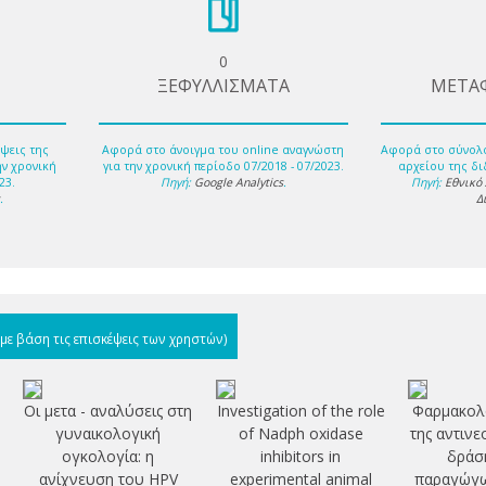
0
ΞΕΦΥΛΛΙΣΜΑΤΑ
ΜΕΤΑ
ψεις της
Αφορά στο άνοιγμα του online αναγνώστη
Αφορά στο σύνολ
ην χρονική
για την χρονική περίοδο 07/2018 - 07/2023.
αρχείου της δι
23.
Πηγή:
Google Analytics
.
Πηγή:
Εθνικό
s
.
Δ
(με βάση τις επισκέψεις των χρηστών)
Οι μετα - αναλύσεις στη
Investigation of the role
Φαρμακολο
γυναικολογική
of Nadph oxidase
της αντιν
ογκολογία: η
inhibitors in
δράσ
ανίχνευση του HPV
experimental animal
παραγώγω