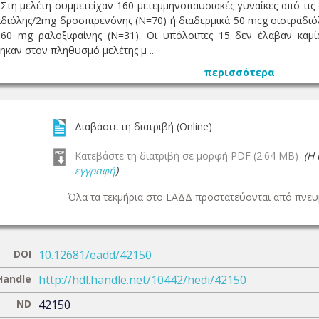
 Στη μελέτη συμμετείχαν 160 μετεμμηνοπαυσιακές γυναίκες από τις
διόλης/2mg δροσπιρενόνης (Ν=70) ή διαδερμικά 50 mcg οιστραδιό
60 mg ραλοξιφαίνης (N=31). Οι υπόλοιπες 15 δεν έλαβαν καμί
καν στον πληθυσμό μελέτης μ ...
περισσότερα
Διαβάστε τη διατριβή (Online)
Κατεβάστε τη διατριβή σε μορφή PDF (2.64 MB)
(Η
εγγραφή
)
Όλα τα τεκμήρια στο ΕΑΔΔ προστατεύονται από πνευμ
DOI
10.12681/eadd/42150
Handle
http://hdl.handle.net/10442/hedi/42150
ND
42150