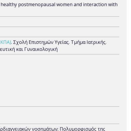
in healthy postmenopausal women and interaction with
ΕΚΠΑ)
. Σχολή Επιστημών Υγείας. Τμήμα Ιατρικής.
ιευτική και Γυναικολογική
ρδιαγγειακών νοσημάτων; Πολυμορφισμός της