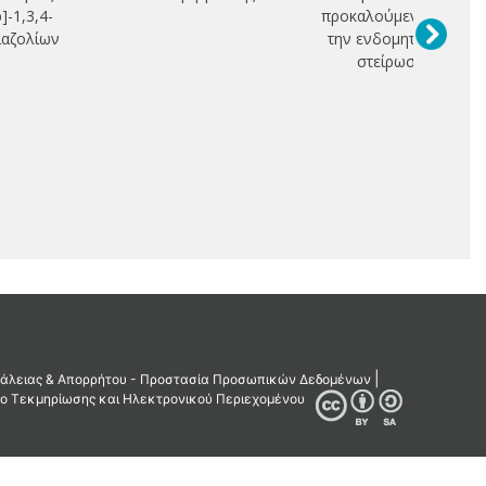
b]-1,3,4-
προκαλούμενης από
ιαζολίων
την ενδομητρίωση
στείρωσης