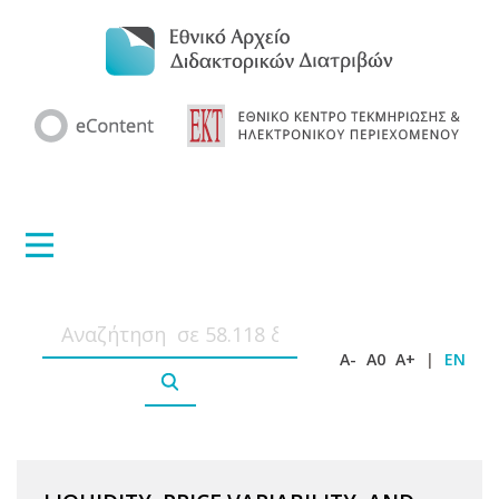
A-
A0
A+
|
EN