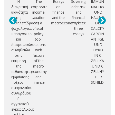
Η
The
Essays
Sovereign
IMMUNHISTO
διακριτική
corporate
on
debt risk
NACHWELS
EF
ικανότητα
income
finance
and
UND
C
της
taxation
and the
financial
HAUFIGKEIT
αλληλεπίδρασης
as a
macroeconomy
markets:
DES
M
ψυχολογικών
fiscal
three
CALCITONINS
παραγόντων
policy
essays
CARCINOEMB
A
και
tool:
ANTIGENS
διατροφικών
relations
UND
D
συνηθειών
with
THYREOGLOB
T
στην
factors
IN C-
εκτίμηση
of the
ZELLKARZIN
της
mecro
UND C-
πιθανότητας
economy
ZELLHYPERPL
εμφάνισης
and
DER
οξέος
finance
SCHILDDRUS
στεφανιαίου
συνδρόμου
ή
αγγειακού
εγκεφαλικού:
μελέτη