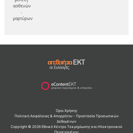
ασθενών
-
μαρτύρων