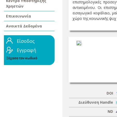
Κέντρο Υποστήριξης
επιστημολογικές προσε
Χρηστών
αντικειμένου. Οι επιστ
εισαγωγικό κεφάλαιο, μα
Επικοινωνία
χώρο της κοινωνικής ψυχ .
Ανοικτά Δεδομένα
Είσοδος
Εγγραφή
Ξέχασα τον κωδικό
DOI
Διεύθυνση Handle
ND