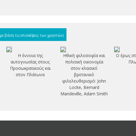
(με βάση τις επισκέψεις των χρηστών)
Η έννοια της
Ηθική φιλοσοφία και
Ο έρως στ
αυτογνωσίας στους
πολιτική οικονομία
Πλω
Προσωκρατικούς και
στον κλασικό
στον Πλάτωνα
βρετανικό
φιλελευθερισμό: John
Locke, Bernard
Mandeville, Adam Smith