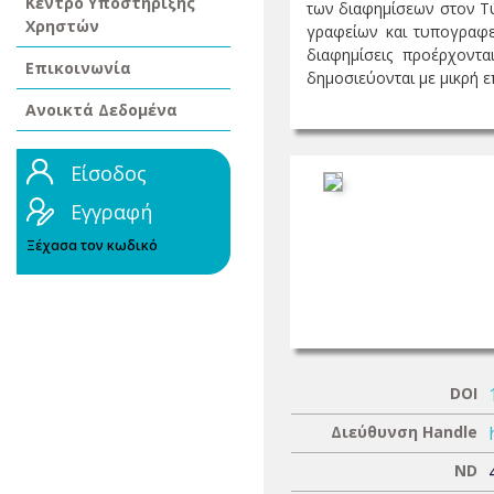
Κέντρο Υποστήριξης
των διαφημίσεων στον Τύπ
Χρηστών
γραφείων και τυπογραφεί
διαφημίσεις προέρχοντα
Επικοινωνία
δημοσιεύονται με μικρή επ
Ανοικτά Δεδομένα
Είσοδος
Εγγραφή
Ξέχασα τον κωδικό
DOI
Διεύθυνση Handle
ND