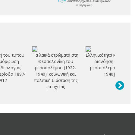
Πηγή:
Εθνικό Αρχείο Διδακτορικών
Διατριβών
.
ή του τύπου
Τα λαϊκά στρώματα στη
Ελληνικότητα και αστική
αμόρφωση
Θεσσαλονίκη του
διανόηση στον
 ιδεολογίας
μεσοπολέμου (1922-
μεσοπόλεμο [1922-
περίοδο 1897-
1940): κοινωνική και
1940]
912
πολιτική διάσταση της
φτώχειας