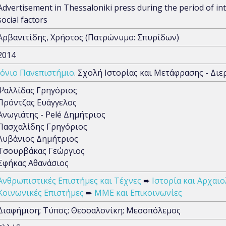
Αdvertisement in Thessaloniki press during the period of i
social factors
Αρβανιτίδης, Χρήστος (Πατρώνυμο: Σπυρίδων)
2014
Ιόνιο Πανεπιστήμιο
. Σχολή Ιστορίας και Μετάφρασης - Διε
Ψαλλίδας Γρηγόριος
Πρόντζας Ευάγγελος
Ανωγιάτης - Pelé Δημήτριος
Πασχαλίδης Γρηγόριος
Λυβάνιος Δημήτριος
Τσουρβάκας Γεώργιος
Σφήκας Αθανάσιος
Ανθρωπιστικές Επιστήμες και Τέχνες
➨
Ιστορία και Αρχαιο
Κοινωνικές Επιστήμες
➨
ΜΜΕ και Επικοινωνίες
Διαφήμιση; Τύπος; Θεσσαλονίκη; Μεσοπόλεμος