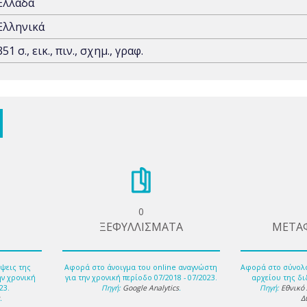
Ελλάδα
Ελληνικά
351 σ., εικ., πιν., σχημ., γραφ.
0
ΞΕΦΥΛΛΙΣΜΑΤΑ
ΜΕΤΑ
ψεις της
Αφορά στο άνοιγμα του online αναγνώστη
Αφορά στο σύνολ
ην χρονική
για την χρονική περίοδο 07/2018 - 07/2023.
αρχείου της δι
23.
Πηγή:
Google Analytics
.
Πηγή:
Εθνικό
s
.
Δ