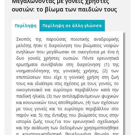
Μεγαλώνοντας με γονείς χρήστες
ουσιών: το βίωμα των παιδιών τους
Περίληψη
Περίληψη σε άλλη γλώσσα
Σκοπός της παρούσας ποιοτικής αναδρομικής
μελέτης ήταν η διερεύνηση του βιώματος νεαρών
ενηλίκων που μεγάλωσαν σε οικογένεια με ένα ή
δυο γονείς χρήστες ουσιών. Πέντε ερευνητικά
ερωτήματα συνέβαλαν στη διερεύνηση: (1) της
νοηματοδότησης της γονεϊκής χρήσης, (2) των
επιπτώσεων που είχε η γονεϊκή χρήση στη ζωή
τους και ιδιαίτερα στις σχέσεις με τους γονείς, το
οικογενειακό και ευρύτερο περιβάλλον κατά την
παιδική ηλικία, (3) των αντιλαμβανόμενων ψυχικών
και κοινωνικών τους αποθεμάτων, (4) των σχέσεων
με τους γονείς και το ευρύτερο περιβάλλον στο
παρόν και 5) της ένταξης του βιώματός τους στην
ιστορία ζωής τους.Για τον ερευνητικό σχεδιασμό
και την ανάλυση των δεδομένων χρησιμοποιήθηκε
η κονστρουκτιβιστική θεμελιωμένη θεωρία της