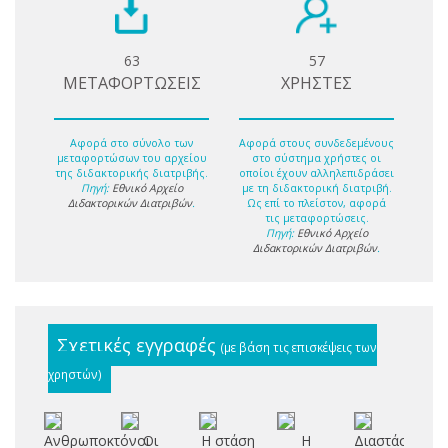
63
57
ΜΕΤΑΦΟΡΤΩΣΕΙΣ
ΧΡΗΣΤΕΣ
Αφορά στο σύνολο των
Αφορά στους συνδεδεμένους
μεταφορτώσων του αρχείου
στο σύστημα χρήστες οι
της διδακτορικής διατριβής.
οποίοι έχουν αλληλεπιδράσει
Πηγή:
Εθνικό Αρχείο
με τη διδακτορική διατριβή.
Διδακτορικών Διατριβών
.
Ως επί το πλείστον, αφορά
τις μεταφορτώσεις.
Πηγή:
Εθνικό Αρχείο
Διδακτορικών Διατριβών
.
Σχετικές εγγραφές
(με βάση τις επισκέψεις των
χρηστών)
Ανθρωποκτόνοι
Οι
Η στάση
Η
Διαστάσεις
Αν