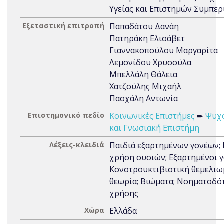
Υγείας και Επιστημών Συμπε
Εξεταστική επιτροπή
Παπαδάτου Δανάη
Πατηράκη Ελισάβετ
Γιαννακοπούλου Μαργαρίτα
Λεμονίδου Χρυσούλα
Μπελλάλη Θάλεια
Χατζούλης Μιχαήλ
Πασχάλη Αντωνία
Επιστημονικό πεδίο
Κοινωνικές Επιστήμες
➨
Ψυχ
και Γνωσιακή Επιστήμη
Λέξεις-κλειδιά
Παιδιά εξαρτημένων γονέων; 
χρήση ουσιών; Εξαρτημένοι γ
Κονστρουκτιβιστική θεμελιω
θεωρία; Βιώματα; Νοηματοδό
χρήσης
Χώρα
Ελλάδα