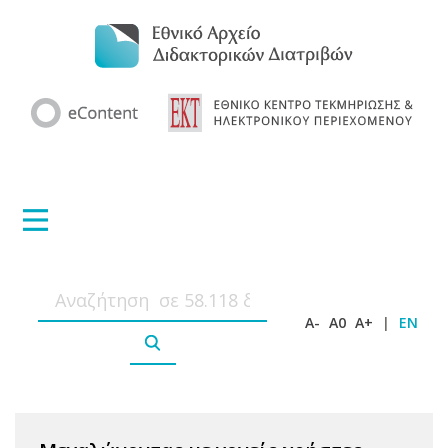
A-
A0
A+
|
EN