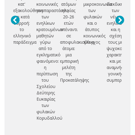
κατ'
κοινωνικές
ατόμων
μικροκοινωνία
διεκδικητικότ
π
εξακολούθηση
αναπαραστάσεις
ηλικίας
των
των
νη
και κατά
των
20-26
φυλακών
νέων
- 
συρροή:
ενηλίκων
ετών
και ο
ενηλίκων
σχ
το
κρατουμένων
απέναντι
άτυπος
και η
η
ελληνικό
μαθητών
σε
κοινωνικός
σχέση
παράδειγμα
γύρω
αποφυλακισμένα
έλεγχος
τους με
αν
από το
άτομα:
ψυχοκοινωνι
εγκληματικό
μια
χαρακτηριστικ
γ
φαινόμενο:
εμπειρική
και με
το
η
μελέτη
αναμνήσεις
περίπτωση
της
γονικής
γ
του
Προκατάληψης
συμπεριφορά
συ
Σχολείου
Δεύτερης
συ
Ευκαιρίας
ο
των
φυλακών
Κορυδαλλού