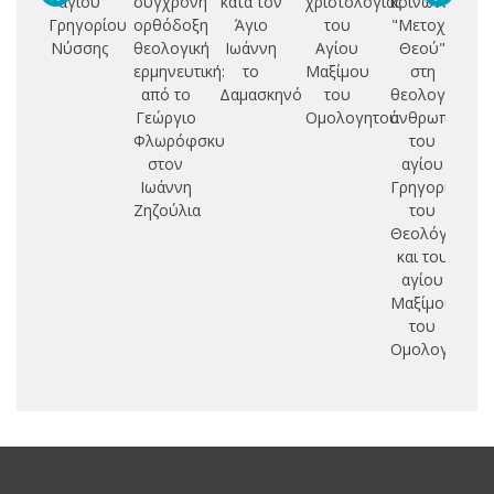
αγίου
σύγχρονη
κατά τον
χριστολογίας
κοινωνίας.:
θ
Γρηγορίου
ορθόδοξη
Άγιο
του
"Μετοχή
Νύσσης
θεολογική
Ιωάννη
Αγίου
Θεού"
ερμηνευτική:
το
Μαξίμου
στη
από το
Δαμασκηνό
του
θεολογική
Γεώργιο
Ομολογητού
ανθρωπολογί
Φλωρόφσκυ
του
α
στον
αγίου
Ιωάννη
Γρηγορίου
Ζηζούλια
του
Θεολόγου
και του
αγίου
Μαξίμου
του
Ομολογητού.