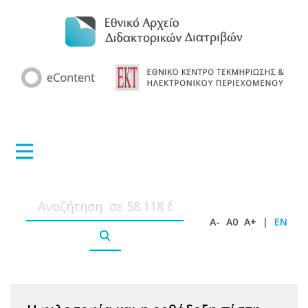
A-
A0
A+
|
EN