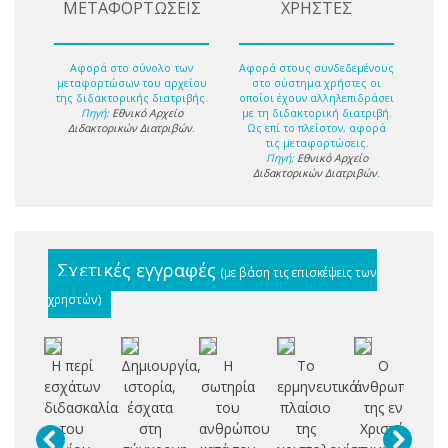
ΜΕΤΑΦΟΡΤΩΣΕΙΣ
ΧΡΗΣΤΕΣ
Αφορά στο σύνολο των
Αφορά στους συνδεδεμένους
μεταφορτώσων του αρχείου
στο σύστημα χρήστες οι
της διδακτορικής διατριβής.
οποίοι έχουν αλληλεπιδράσει
Πηγή:
Εθνικό Αρχείο
με τη διδακτορική διατριβή.
Διδακτορικών Διατριβών
.
Ως επί το πλείστον, αφορά
τις μεταφορτώσεις.
Πηγή:
Εθνικό Αρχείο
Διδακτορικών Διατριβών
.
Σχετικές εγγραφές
(με βάση τις επισκέψεις των
χρηστών)
Η περί
Δημιουργία,
Η
Το
Ο
S
εσχάτων
ιστορία,
σωτηρία
ερμηνευτικό
άνθρωπος
Ni
διδασκαλία
έσχατα
του
πλαίσιο
της εν
Fo
του
στη
ανθρώπου
της
Χριστώ