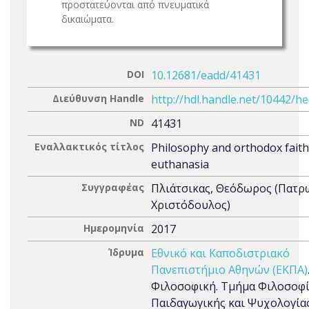
προστατεύονται από πνευματικά
δικαιώματα.
DOI
10.12681/eadd/41431
Διεύθυνση Handle
http://hdl.handle.net/10442/h
ND
41431
Εναλλακτικός τίτλος
Philosophy and orthodox faith
euthanasia
Συγγραφέας
Πλιάτσικας, Θεόδωρος (Πατρ
Χριστόδουλος)
Ημερομηνία
2017
Ίδρυμα
Εθνικό και Καποδιστριακό
Πανεπιστήμιο Αθηνών (ΕΚΠΑ)
Φιλοσοφική. Τμήμα Φιλοσοφί
Παιδαγωγικής και Ψυχολογίας