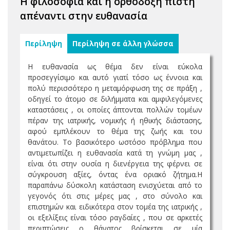
Η φιλοσοφία και η ορθόδοξη πίστη
απέναντι στην ευθανασία
Περίληψη
Περίληψη σε άλλη γλώσσα
Η ευθανασία ως θέμα δεν είναι εύκολα
προσεγγίσιμο και αυτό γιατί τόσο ως έννοια και
πολύ περισσότερο η μεταμόρφωση της σε πράξη ,
οδηγεί το άτομο σε διλήμματα και αμφιλεγόμενες
καταστάσεις , οι οποίες άπτονται πολλών τομέων
πέραν της ιατρικής, νομικής ή ηθικής διάστασης,
αφού εμπλέκουν το θέμα της ζωής και του
θανάτου. Το βασικότερο ωστόσο πρόβλημα που
αντιμετωπίζει η ευθανασία κατά τη γνώμη μας ,
είναι ότι στην ουσία η διενέργεια της φέρνει σε
σύγκρουση αξίες, όντας ένα οριακό ζήτημα.Η
παραπάνω δύσκολη κατάσταση ενισχύεται από το
γεγονός ότι στις μέρες μας , στο σύνολο και
επιστημών και ειδικότερα στον τομέα της ιατρικής ,
οι εξελίξεις είναι τόσο ραγδαίες , που σε αρκετές
περιπτώσεις ο θάνατος βρίσκεται σε μία