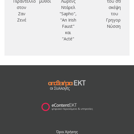
Πιραντέλλο
μύθοι
Λώρενς
του στη
στον
Ντάρελ
σκέψη
Ζαν
"Sapho",
του
Ζενέ
"An Irish
Γρηγορίου
Faust"
Νύσσης
και
"Acté"