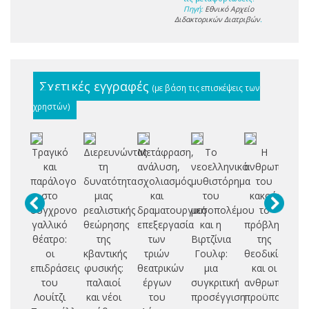
Πηγή:
Εθνικό Αρχείο
Διδακτορικών Διατριβών
.
Σχετικές εγγραφές
(με βάση τις επισκέψεις των
χρηστών)
Τραγικό
Διερευνώντας
Μετάφραση,
Το
Η
Ο
και
τη
ανάλυση,
νεοελληνικό
ανθρωπολογί
Α
παράλογο
δυνατότητα
σχολιασμός
μυθιστόρημα
του
στο
μιας
και
του
κακού:
το
σύγχρονο
ρεαλιστικής
δραματουργική
μεσοπολέμου
το
γαλλικό
θεώρησης
επεξεργασία
και η
πρόβλημα
θέατρο:
της
των
Βιρτζίνια
της
οι
κβαντικής
τριών
Γουλφ:
θεοδικίας
επιδράσεις
φυσικής:
θεατρικών
μια
και οι
του
παλαιοί
έργων
συγκριτική
ανθρωπολογι
Λουίτζι
και νέοι
του
προσέγγιση
προϋποθέσει