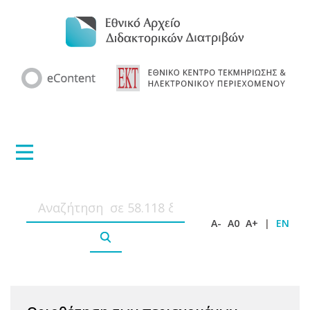
A-
A0
A+
|
EN