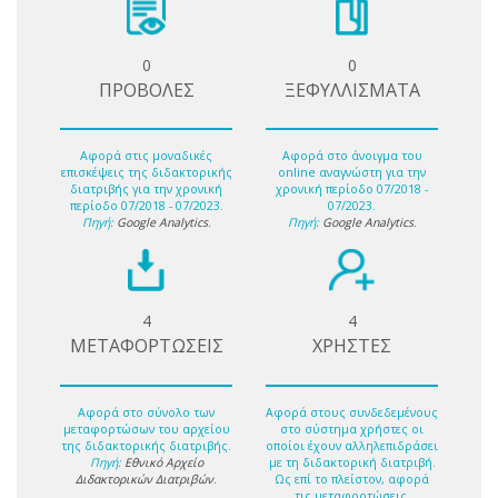
0
0
ΠΡΟΒΟΛΕΣ
ΞΕΦΥΛΛΙΣΜΑΤΑ
Αφορά στις μοναδικές
Αφορά στο άνοιγμα του
επισκέψεις της διδακτορικής
online αναγνώστη για την
διατριβής για την χρονική
χρονική περίοδο 07/2018 -
περίοδο 07/2018 - 07/2023.
07/2023.
Πηγή:
Google Analytics
.
Πηγή:
Google Analytics
.
4
4
ΜΕΤΑΦΟΡΤΩΣΕΙΣ
ΧΡΗΣΤΕΣ
Αφορά στο σύνολο των
Αφορά στους συνδεδεμένους
μεταφορτώσων του αρχείου
στο σύστημα χρήστες οι
της διδακτορικής διατριβής.
οποίοι έχουν αλληλεπιδράσει
Πηγή:
Εθνικό Αρχείο
με τη διδακτορική διατριβή.
Διδακτορικών Διατριβών
.
Ως επί το πλείστον, αφορά
τις μεταφορτώσεις.