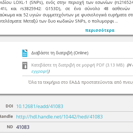
ιδίου LOXL-1 (SNPs), ενός στην περιοχή των εσωνίων (rs2165
 R141L και rs3825942: G153D), σε ένα σύνολο 48 ασθενώ
κωμα και 52 υγιών συμμετεχόντων με φυσιολογικά ευρήματα στις 
ποτελέσματα: Μεταξύ των δυο κωδικών SNPs, o πολυμορφι ...
περισσότερα
Διαβάστε τη διατριβή (Online)
Κατεβάστε τη διατριβή σε μορφή PDF (3.13 MB)
(Η
εγγραφή
)
Όλα τα τεκμήρια στο ΕΑΔΔ προστατεύονται από πνευμ
DOI
10.12681/eadd/41083
Handle
http://hdl.handle.net/10442/hedi/41083
ND
41083