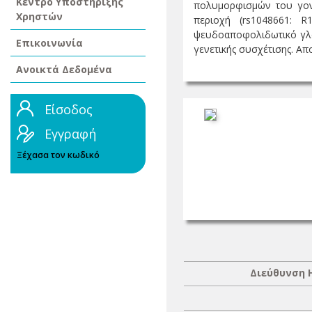
Κέντρο Υποστήριξης
πολυμορφισμών του γον
Χρηστών
περιοχή (rs1048661:
ψευδοαποφολιδωτικό γλαύ
Επικοινωνία
γενετικής συσχέτισης. Α
Ανοικτά Δεδομένα
Είσοδος
Εγγραφή
Ξέχασα τον κωδικό
Διεύθυνση 