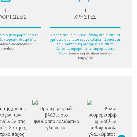
1
1
ΦΟΡΤΩΣΕΙΣ
ΧΡΗΣΤΕΣ
ο των μεταφορτώσων του
Αφορά στους συνδεδεμένους στο σύστημα
δακτορικής διατριβής.
χρήστες οι οποίοι έχουν αλληλεπιδράσει με
 Αρχείο Διδακτορικών
τη διδακτορική διατριβή. Ως επί το
ιατριβών
.
πλείστον, αφορά τις μεταφορτώσεις.
Πηγή:
Εθνικό Αρχείο Διδακτορικών
Διατριβών
.
η της χρήσης
Προπεριμετρικές
Ρόλος
λόγων των
βλάβες στο
νευρομεταβιβαστικών
νδινών στις
ψευδοαποφολιδωτικό
αμινοξέων στην
κές ιδιότητες
γλαύκωμα
παθοφυσιολογία του
ντρικό πάχος
γλαυκώματος ανοικτής