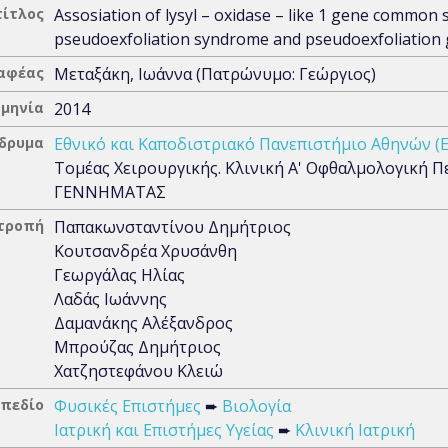
τίτλος
Assosiation of lysyl – oxidase – like 1 gene common 
pseudoexfoliation syndrome and pseudoexfoliation
αφέας
Μεταξάκη, Ιωάννα (Πατρώνυμο: Γεώργιος)
μηνία
2014
Ίδρυμα
Εθνικό και Καποδιστριακό Πανεπιστήμιο Αθηνών (
Τομέας Χειρουργικής. Κλινική Α' Οφθαλμολογική 
ΓΕΝΝΗΜΑΤΑΣ
ιτροπή
Παπακωνσταντίνου Δημήτριος
Κουτσανδρέα Χρυσάνθη
Γεωργάλας Ηλίας
Λαδάς Ιωάννης
Δαμανάκης Αλέξανδρος
Μπρούζας Δημήτριος
Χατζηστεφάνου Κλειώ
 πεδίο
Φυσικές Επιστήμες
➨
Βιολογία
Ιατρική και Επιστήμες Υγείας
➨
Κλινική Ιατρική