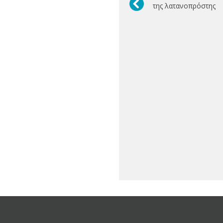
της λατανοπρόστης