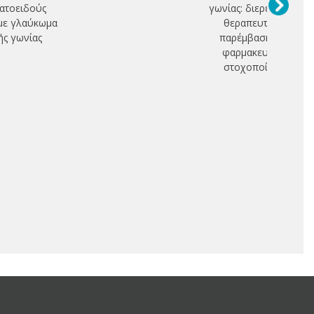
ατοειδούς
γωνίας: διερεύνηση
με γλαύκωμα
θεραπευτικής
ής γωνίας
παρέμβασης με
φαρμακευτική
στοχοποίηση