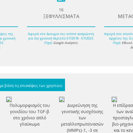
16
ΞΕΦΥΛΛΙΣΜΑΤΑ
ΜΕΤΑ
ψεις της
Αφορά στο άνοιγμα του online αναγνώστη
Αφορά στο σύνολ
ην χρονική
για την χρονική περίοδο 07/2018 - 07/2023.
αρχείου της δι
23.
Πηγή:
Google Analytics
.
Πηγή:
Εθνικό
s
.
Δ
(με βάση τις επισκέψεις των χρηστών)
Πολυμορφισμός του
Διερεύνηση της
Η επίδρασ
γονιδίου του TGF-β
γενετικής συσχέτισης
των ανα
στο χρόνιο απλό
των
προσταγλα
γλαύκωμα
μεταλλοπρωτεϊνασών
βιο-μηχανι
η
(MMPs)-1, -3 σε
και το κε