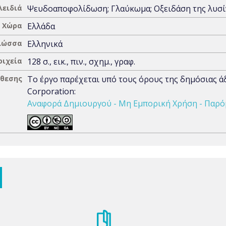
λειδιά
Ψευδοαποφολίδωση; Γλαύκωμα; Οξειδάση της λυσί
Χώρα
Ελλάδα
λώσσα
Ελληνικά
οιχεία
128 σ., εικ., πιν., σχημ., γραφ.
άθεσης
Το έργο παρέχεται υπό τους όρους της δημόσιας 
Corporation:
Αναφορά Δημιουργού - Μη Εμπορική Χρήση - Παρόμ