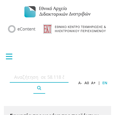
A-
A0
A+
|
EN