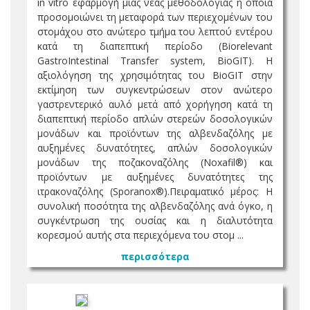
in vitro εφαρμογή μιας νέας μεθοδολογίας η οποία
προσομοιώνει τη μεταφορά των περιεχομένων του
στομάχου στο ανώτερο τμήμα του λεπτού εντέρου
κατά τη διαπεπτική περίοδο (Biorelevant
GastroIntestinal Transfer system, BioGIT). Η
αξιολόγηση της χρησιμότητας του BioGIT στην
εκτίμηση των συγκεντρώσεων στον ανώτερο
γαστρεντερικό αυλό μετά από χορήγηση κατά τη
διαπεπτική περίοδο απλών στερεών δοσολογικών
μονάδων και προϊόντων της αλβενδαζόλης με
αυξημένες δυνατότητες, απλών δοσολογικών
μονάδων της ποζακοναζόλης (Νοxafil®) και
προϊόντων με αυξημένες δυνατότητες της
ιτρακοναζόλης (Sporanox®).Πειραματικό μέρος: Η
συνολική ποσότητα της αλβενδαζόλης ανά όγκο, η
συγκέντρωση της ουσίας και η διαλυτότητα
κορεσμού αυτής στα περιεχόμενα του στομ ...
περισσότερα