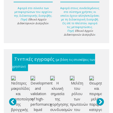
Αφορά στο σύνολο των
Αφορά στους συνδεδεμένους
μεταφορτώσων του αρχείου
στο σύστημα χρήστες οι
της διδακτορικής διατριβής.
οποίοι έχουν αλληλεπιδράσει
Πηγή:
Εθνικό Αρχείο
με τη διδακτορική διατριβή.
Διδακτορικών Διατριβών
.
Ως επί το πλείστον, αφορά
τις μεταφορτώσεις.
Πηγή:
Εθνικό Αρχείο
Διδακτορικών Διατριβών
.
Σχετικές εγγραφές
(με βάση τις επισκέψεις των
χρηστών)
Νεότερες
Development
Η
Μελέτη
Θεωρητική
Αν
μακρολίδες
and
κλινική
του
και
βε
και
validation
σημασία
ρόλου
πειραματική
τροποποίηση
of high-
της
των
μελέτη
ε
της
performance
χορήγησης
πρωτεϊνών
παραμέτρων
υ
βρογχικής
liquid
συνδυασμών
του
κατεργαστικότ