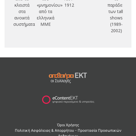
κλειστά
«μνημονίου»
1912
παράδειγμα
στα
από τα
των talk
ανοικτά
ελληνικά
shows
συστήματα
ΜΜΕ
(1989-
2002)