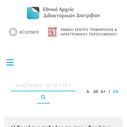
A-
A0
A+
|
EN