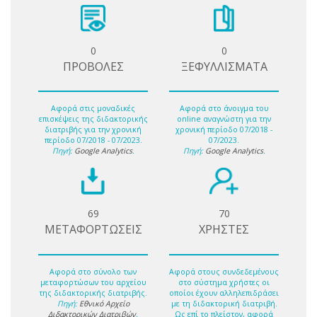
0
0
ΠΡΟΒΟΛΕΣ
ΞΕΦΥΛΛΙΣΜΑΤΑ
Αφορά στις μοναδικές
Αφορά στο άνοιγμα του
επισκέψεις της διδακτορικής
online αναγνώστη για την
διατριβής για την χρονική
χρονική περίοδο 07/2018 -
περίοδο 07/2018 - 07/2023.
07/2023.
Πηγή:
Google Analytics
.
Πηγή:
Google Analytics
.
69
70
ΜΕΤΑΦΟΡΤΩΣΕΙΣ
ΧΡΗΣΤΕΣ
Αφορά στο σύνολο των
Αφορά στους συνδεδεμένους
μεταφορτώσων του αρχείου
στο σύστημα χρήστες οι
της διδακτορικής διατριβής.
οποίοι έχουν αλληλεπιδράσει
Πηγή:
Εθνικό Αρχείο
με τη διδακτορική διατριβή.
Διδακτορικών Διατριβών
.
Ως επί το πλείστον, αφορά