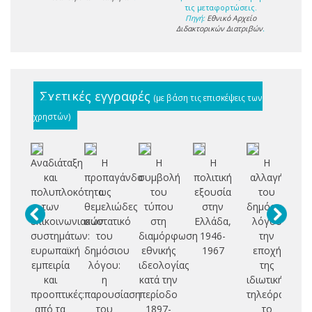
τις μεταφορτώσεις.
Πηγή:
Εθνικό Αρχείο
Διδακτορικών Διατριβών
.
Σχετικές εγγραφές
(με βάση τις επισκέψεις των
χρηστών)
Αναδιάταξη
Η
Η
Η
Η
Σ
και
προπαγάνδα
συμβολή
πολιτική
αλλαγή
πολυπλοκότητα
ως
του
εξουσία
του
πο
των
θεμελιώδες
τύπου
στην
δημόσιου
ε
επικοινωνιακών
συστατικό
στη
Ελλάδα,
λόγου
συστημάτων:
του
διαμόρφωση
1946-
την
με
ευρωπαϊκή
δημόσιου
εθνικής
1967
εποχή
Ε
εμπειρία
λόγου:
ιδεολογίας
της
(
και
η
κατά την
ιδιωτικής
προοπτικές:
παρουσίαση
περίοδο
τηλεόρασης:
από τα
του
1897-
το