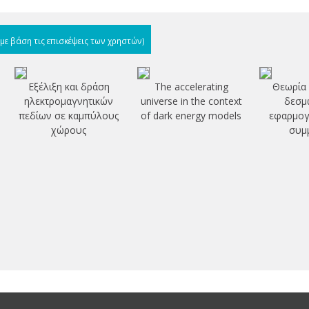
(με βάση τις επισκέψεις των χρηστών)
Εξέλιξη και δράση
The accelerating
Θεωρία 
ηλεκτρομαγνητικών
universe in the context
δεσμώ
πεδίων σε καμπύλους
of dark energy models
εφαρμογή
χώρους
συμμ