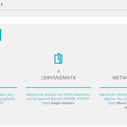
-1
4
ΞΕΦΥΛΛΙΣΜΑΤΑ
ΜΕΤΑ
ψεις της
Αφορά στο άνοιγμα του online αναγνώστη
Αφορά στο σύνολ
ην χρονική
για την χρονική περίοδο 07/2018 - 07/2023.
αρχείου της δι
23.
Πηγή:
Google Analytics
.
Πηγή:
Εθνικό
s
.
Δ