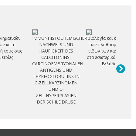
νηματικών
IMMUNHISTOCHEMISCHER
Βιολογία και κατανομή
ν και η
NACHWELS UND
των πληθυσμών των
 τους στις
HAUFIGKEIT DES
ειδών των καραβίδων
ετρίες
CALCITONINS,
στα εσωτερικά νερά της
CARCINOEMBRYONALEN
Ελλάδας
ANTIGENS UND
THYREOGLOBULINS IN
C-ZELLKARZINOMEN
UND C-
ZELLHYPERPLASIEN
DER SCHILDDRUSE