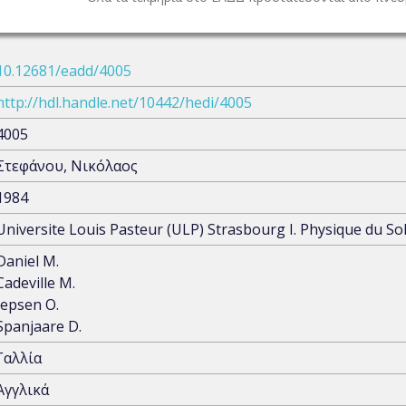
10.12681/eadd/4005
http://hdl.handle.net/10442/hedi/4005
4005
Στεφάνου, Νικόλαος
1984
Universite Louis Pasteur (ULP) Strasbourg I. Physique du So
Daniel M.
Cadeville M.
Jepsen O.
Spanjaare D.
Γαλλία
Αγγλικά