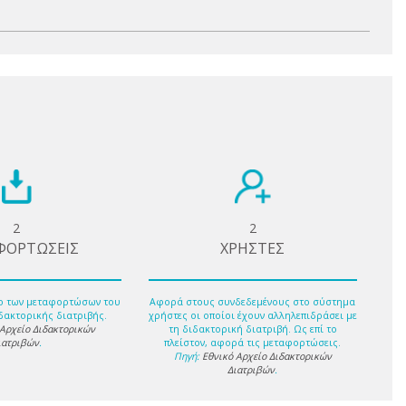
2
2
ΦΟΡΤΩΣΕΙΣ
ΧΡΗΣΤΕΣ
ο των μεταφορτώσων του
Αφορά στους συνδεδεμένους στο σύστημα
δακτορικής διατριβής.
χρήστες οι οποίοι έχουν αλληλεπιδράσει με
 Αρχείο Διδακτορικών
τη διδακτορική διατριβή. Ως επί το
ιατριβών
.
πλείστον, αφορά τις μεταφορτώσεις.
Πηγή:
Εθνικό Αρχείο Διδακτορικών
Διατριβών
.