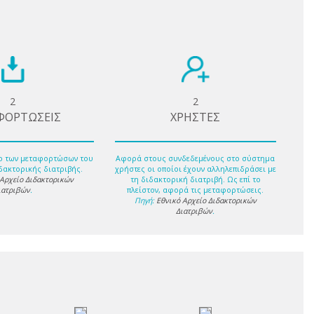
2
2
ΦΟΡΤΩΣΕΙΣ
ΧΡΗΣΤΕΣ
ο των μεταφορτώσων του
Αφορά στους συνδεδεμένους στο σύστημα
δακτορικής διατριβής.
χρήστες οι οποίοι έχουν αλληλεπιδράσει με
 Αρχείο Διδακτορικών
τη διδακτορική διατριβή. Ως επί το
ιατριβών
.
πλείστον, αφορά τις μεταφορτώσεις.
Πηγή:
Εθνικό Αρχείο Διδακτορικών
Διατριβών
.