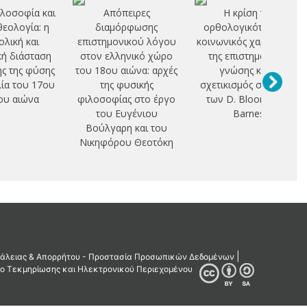
λοσοφία και
Απόπειρες
Η κρίση της
εολογία: η
διαμόρφωσης
ορθολογικότητας, ο
λική και
επιστημονικού λόγου
κοινωνικός χαρακτήρας
κή διάσταση
στον ελληνικό χώρο
της επιστημονικής
ης της φύσης
του 18ου αιώνα: αρχές
γνώσης και ο
ία του 17ου
της φυσικής
σχετικισμός στο έργο
ου αιώνα
φιλοσοφίας στο έργο
των D. Bloor και B.
του Ευγένιου
Barnes
Βούλγαρη και του
Νικηφόρου Θεοτόκη