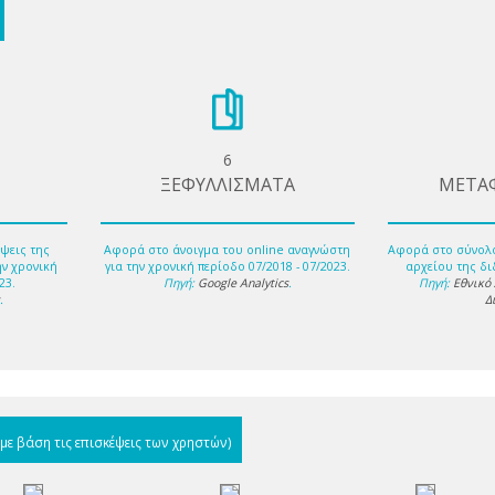
6
ΞΕΦΥΛΛΙΣΜΑΤΑ
ΜΕΤΑ
ψεις της
Αφορά στο άνοιγμα του online αναγνώστη
Αφορά στο σύνολ
ην χρονική
για την χρονική περίοδο 07/2018 - 07/2023.
αρχείου της δι
23.
Πηγή:
Google Analytics
.
Πηγή:
Εθνικό
s
.
Δ
(με βάση τις επισκέψεις των χρηστών)