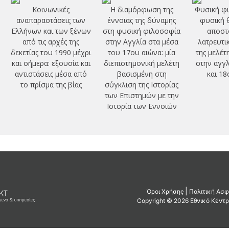
Κοινωνικές
Η διαμόρφωση της
Φυσική φι
αναπαραστάσεις των
έννοιας της δύναμης
φυσική θ
Ελλήνων και των ξένων
στη φυσική φιλοσοφία
αποστο
από τις αρχές της
στην Αγγλία στα μέσα
λατρευτι
δεκετίας του 1990 μέχρι
του 17ου αιώνα: μία
της μελέτ
και σήμερα: εξουσία και
διεπιστημονική μελέτη
στην αγγλ
αντιστάσεις μέσα από
βασισμένη στη
και 18
το πρίσμα της βίας
σύγκλιση της Ιστορίας
των Επιστημών με την
Ιστορία των Εννοιών