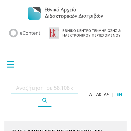
A-
A0
A+
|
EN