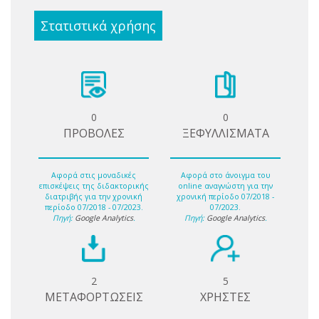
Στατιστικά χρήσης
0
0
ΠΡΟΒΟΛΕΣ
ΞΕΦΥΛΛΙΣΜΑΤΑ
Αφορά στις μοναδικές
Αφορά στο άνοιγμα του
επισκέψεις της διδακτορικής
online αναγνώστη για την
διατριβής για την χρονική
χρονική περίοδο 07/2018 -
περίοδο 07/2018 - 07/2023.
07/2023.
Πηγή:
Google Analytics
.
Πηγή:
Google Analytics
.
2
5
ΜΕΤΑΦΟΡΤΩΣΕΙΣ
ΧΡΗΣΤΕΣ