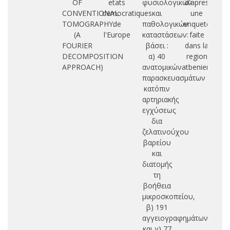
OF
etats
φυσιολογικών
d'apres
CONVENTIONAL
democratiques
και
une
TOMOGRAPHY.
de
παθολογικών
enquete
βέ
(A
l'Europe
καταστάσεων:
faite
έ
FOURIER
βάσει :
dans la
DECOMPOSITION
α) 40
region
APPROACH)
ανατομικών
atbenienne
παρασκευασμάτων
κατόπιν
αρτηριακής
εγχύσεως
δια
ζελατινούχου
βαρείου
και
διατομής
τη
βοήθεια
μικροσκοπείου,
β) 191
αγγειογραφημάτων
και γ) 77