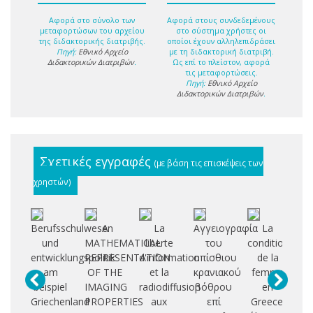
Αφορά στο σύνολο των
Αφορά στους συνδεδεμένους
μεταφορτώσων του αρχείου
στο σύστημα χρήστες οι
της διδακτορικής διατριβής.
οποίοι έχουν αλληλεπιδράσει
Πηγή:
Εθνικό Αρχείο
με τη διδακτορική διατριβή.
Διδακτορικών Διατριβών
.
Ως επί το πλείστον, αφορά
τις μεταφορτώσεις.
Πηγή:
Εθνικό Αρχείο
Διδακτορικών Διατριβών
.
Σχετικές εγγραφές
(με βάση τις επισκέψεις των
χρηστών)
Berufsschulwesen
A
La
Αγγειογραφία
La
und
MATHEMATICAL
liberte
του
condition
γρ
entwicklungspolitik
REPRESENTATION
d'information
οπίσθιου
de la
συ
am
OF THE
et la
κρανιακού
femme
π
beispiel
IMAGING
radiodiffusion
βόθρου
en
Griechenland
PROPERTIES
aux
επί
Greece:
πλ