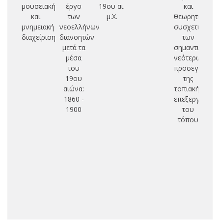
μουσειακή
έργο
19ου αι.
και
βε
και
των
μ.Χ.
θεωρητικός
κυ
μνημειακή
νεοελλήνων
συσχετισμός
(
διαχείριση
διανοητών
των
μετά τα
σημαντικότερ
μέσα
νεότερων
του
προσεγγίσεω
19ου
της
αιώνα:
τοπιακής
1860 -
επεξεργασίας
1900
του
τόπου