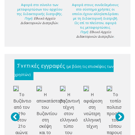
Αφορά στο σύνολο των
Αφορά στους συνδεδεμένους
μεταφορτώσων του αρχείου
στο σύστημα χρήστες οι
της διδακτορικής διατριβής.
οποίοι έχουν αλληλεπιδράσει
Πηγή:
Εθνικό Αρχείο
με τη διδακτορική διατριβή.
Διδακτορικών Διατριβών
.
Ως επί το πλείστον, αφορά
τις μεταφορτώσεις.
Πηγή:
Εθνικό Αρχείο
Διδακτορικών Διατριβών
.
Σχετικές εγγραφές
(με βάση τις επισκέψεις των
χρηστών)
Το
Η
Η
Η
Το
Δ
Βυζάντιο
αποκατάσταση
βυζαντινή
αφαίρεση
τοπίο
από τον
του
τέχνη
στη
πολιτιστικός
19ο
Βυζαντίου
στον
νεώτερη
προσδιορισμό
Κ
στον
στη
ελληνικό
ελληνική
του
21ο
σκέψη
τύπο
τέχνη
τόπου:
π
αιώνα:
και το
του
παρουσίαση