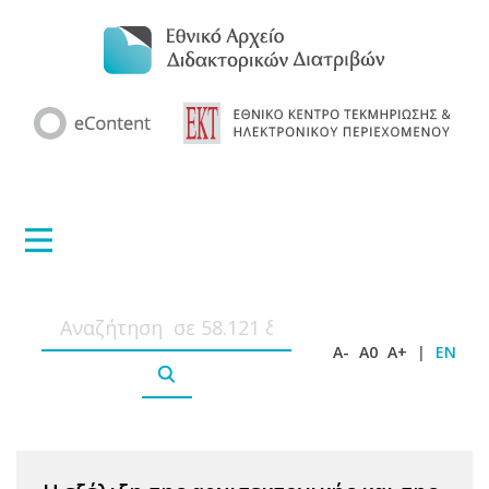
A-
A0
A+
|
EN