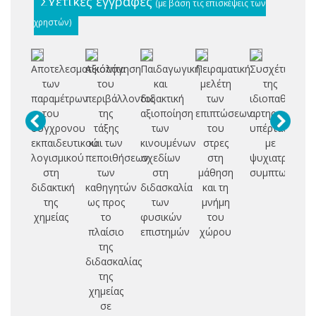
Σχετικές εγγραφές
(με βάση τις επισκέψεις των
χρηστών)
Αποτελεσματικότητα
Αξιολόγηση
Παιδαγωγική
Πειραματική
Συσχέτιση
των
του
και
μελέτη
της
παραμέτρων
περιβάλλοντος
διδακτική
των
ιδιοπαθούς
του
της
αξιοποίηση
επιπτώσεων
αρτηριακής
σύγχρονου
τάξης
των
του
υπέρτασης
εκπαιδευτικού
και των
κινουμένων
στρες
με
λογισμικού
πεποιθήσεων
σχεδίων
στη
ψυχιατρική
στη
των
στη
μάθηση
συμπτωματολ
διδακτική
καθηγητών
διδασκαλία
και τη
της
ως προς
των
μνήμη
χημείας
το
φυσικών
του
πλαίσιο
επιστημών
χώρου
της
διδασκαλίας
της
χημείας
σε