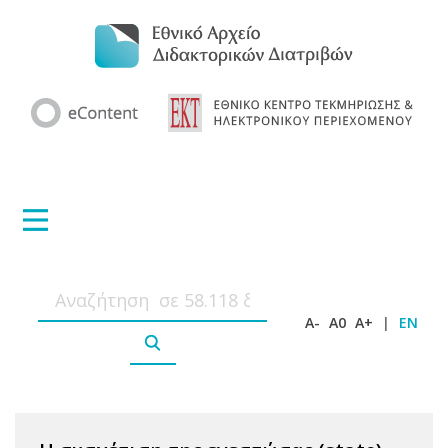
A-
A0
A+
|
EN