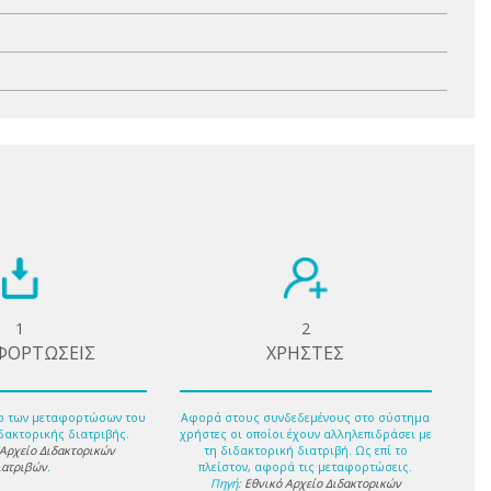
1
2
ΦΟΡΤΩΣΕΙΣ
ΧΡΗΣΤΕΣ
ο των μεταφορτώσων του
Αφορά στους συνδεδεμένους στο σύστημα
δακτορικής διατριβής.
χρήστες οι οποίοι έχουν αλληλεπιδράσει με
 Αρχείο Διδακτορικών
τη διδακτορική διατριβή. Ως επί το
ιατριβών
.
πλείστον, αφορά τις μεταφορτώσεις.
Πηγή:
Εθνικό Αρχείο Διδακτορικών