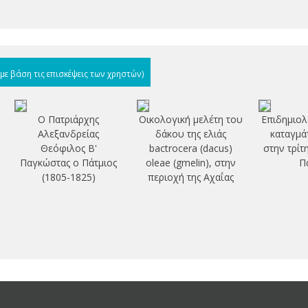
(με βάση τις επισκέψεις των χρηστών)
Ο Πατριάρχης
Οικολογική μελέτη του
Επιδημιολ
Αλεξανδρείας
δάκου της ελιάς
καταγμά
Θεόφιλος Β'
bactrocera (dacus)
στην τρίτ
Παγκώστας ο Πάτμιος
oleae (gmelin), στην
Π
(1805-1825)
περιοχή της Αχαΐας