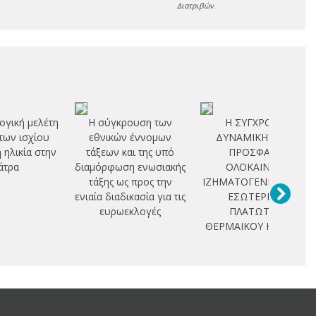
Διατριβών
.
ογική μελέτη
Η σύγκρουση των
Η ΣΥΓΧΡΟΝΗ
των ισχίου
εθνικών έννομων
ΔΥΝΑΜΙΚΗ ΚΑΙ Η
η ηλικία στην
τάξεων και της υπό
ΠΡΟΣΦΑΤΗ
άτρα
διαμόρφωση ενωσιακής
ΟΛΟΚΑΙΝΙΚΗ
τάξης ως προς την
ΙΖΗΜΑΤΟΓΕΝΕΣΗ ΣΤΟ
ενιαία διαδικασία για τις
ΕΣΩΤΕΡΙΚΟ
ευρωεκλογές
ΠΛΑΤΩΤΟΥ
ΘΕΡΜΑΙΚΟΥ ΚΟΛΠΟΥ