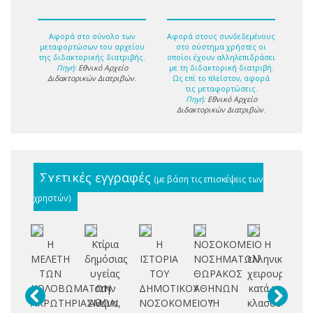
Αφορά στο σύνολο των
Αφορά στους συνδεδεμένους
μεταφορτώσων του αρχείου
στο σύστημα χρήστες οι
της διδακτορικής διατριβής.
οποίοι έχουν αλληλεπιδράσει
Πηγή:
Εθνικό Αρχείο
με τη διδακτορική διατριβή.
Διδακτορικών Διατριβών
.
Ως επί το πλείστον, αφορά
τις μεταφορτώσεις.
Πηγή:
Εθνικό Αρχείο
Διδακτορικών Διατριβών
.
Σχετικές εγγραφές
(με βάση τις επισκέψεις των
χρηστών)
Η
Κτίρια
Η
ΝΟΣΟΚΟΜΕΙΟ
Η
ΜΕΛΕΤΗ
δημόσιας
ΙΣΤΟΡΙΑ
ΝΟΣΗΜΑΤΩΝ
ελληνική
ι
ΤΩΝ
υγείας
ΤΟΥ
ΘΩΡΑΚΟΣ
χειρουργική
ΚΟΛΟΒΩΜΑΤΩΝ
στην
ΔΗΜΟΤΙΚΟΥ
ΑΘΗΝΩΝ
κατά την
στ
ΑΚΡΩΤΗΡΙΑΣΜΩΝ
Αθήνα,
ΝΟΣΟΚΟΜΕΙΟΥ
"Η
κλασσική
ν