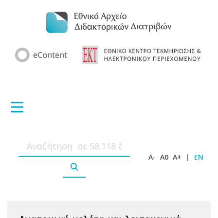
A-
A0
A+
|
EN