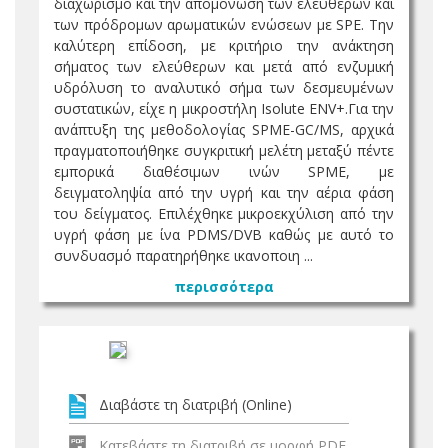
διαχωρισμό και την απομόνωση των ελεύθερων και
των πρόδρομων αρωματικών ενώσεων με SPE. Την
καλύτερη επίδοση, με κριτήριo την ανάκτηση
σήματος των ελεύθερων και μετά από ενζυμική
υδρόλυση το αναλυτικό σήμα των δεσμευμένων
συστατικών, είχε η μικροστήλη Isolute ENV+.Για την
ανάπτυξη της μεθοδολογίας SPΜE-GC/MS, αρχικά
πραγματοποιήθηκε συγκριτική μελέτη μεταξύ πέντε
εμπορικά διαθέσιμων ινών SPΜE, με
δειγματοληψία από την υγρή και την αέρια φάση
του δείγματος. Επιλέχθηκε μικροεκχύλιση από την
υγρή φάση με ίνα PDMS/DVB καθώς με αυτό το
συνδυασμό παρατηρήθηκε ικανοποιη ...
περισσότερα
Διαβάστε τη διατριβή (Online)
Κατεβάστε τη διατριβή σε μορφή PDF