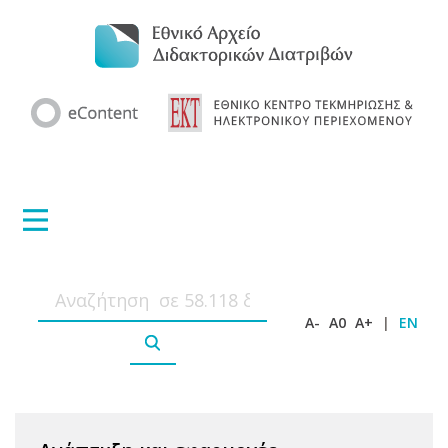
A-
A0
A+
|
EN