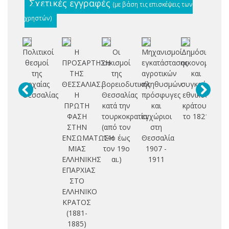
Σχετικές εγγραφές
(με βάση τις επισκέψεις των
χρηστών)
Πολιτικοί
Η
Οι
Μηχανισμοί
Δημόσια
θεσμοί
ΠΡΟΣΑΡΤΗΣΗ
οικισμοί
εγκατάστασης
οικονομικά
βυ
της
ΤΗΣ
της
αγροτικών
και
Θ
αρχαίας
ΘΕΣΣΑΛΙΑΣ.
βορειοδυτικής
πληθυσμών:
συγκρότηση
Θεσσαλίας
Η
Θεσσαλίας
πρόσφυγες
εθνικού
ΠΡΩΤΗ
κατά την
και
κράτους
ΦΑΣΗ
τουρκοκρατία:
εγχώριοι
το 1821
σ
ΣΤΗΝ
(από τον
στη
ε
ΕΝΣΩΜΑΤΩΣΗ
14ο έως
Θεσσαλία
ισ
ΜΙΑΣ
τον 19ο
1907 -
γ
ΕΛΛΗΝΙΚΗΣ
αι.)
1911
ΕΠΑΡΧΙΑΣ
ΣΤΟ
ΕΛΛΗΝΙΚΟ
ΚΡΑΤΟΣ
(1881-
1885)