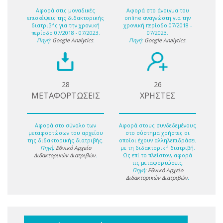
Αφορά στις μοναδικές
Αφορά στο άνοιγμα του
επισκέψεις της διδακτορικής
online αναγνώστη για την
διατριβής για την χρονική
χρονική περίοδο 07/2018 -
περίοδο 07/2018 - 07/2023.
07/2023.
Πηγή:
Google Analytics
.
Πηγή:
Google Analytics
.
28
26
ΜΕΤΑΦΟΡΤΩΣΕΙΣ
ΧΡΗΣΤΕΣ
Αφορά στο σύνολο των
Αφορά στους συνδεδεμένους
μεταφορτώσων του αρχείου
στο σύστημα χρήστες οι
της διδακτορικής διατριβής.
οποίοι έχουν αλληλεπιδράσει
Πηγή:
Εθνικό Αρχείο
με τη διδακτορική διατριβή.
Διδακτορικών Διατριβών
.
Ως επί το πλείστον, αφορά
τις μεταφορτώσεις.
Πηγή:
Εθνικό Αρχείο
Διδακτορικών Διατριβών
.