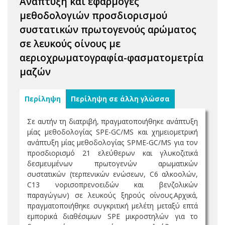
Ανάπτυξη και εφαρμογές
μεθοδολογιών προσδιορισμού
συστατικών πρωτογενούς αρώματος
σε λευκούς οίνους με
αεριοχρωματογραφία-φασματομετρία
μαζών
Περίληψη
Περίληψη σε άλλη γλώσσα
Σε αυτήν τη διατριβή, πραγματοποιήθηκε ανάπτυξη
μίας μεθοδολογίας SPE-GC/MS και χημειομετρική
ανάπτυξη μίας μεθοδολογίας SPME-GC/MS για τον
προσδιορισμό 21 ελεύθερων και γλυκοζιτικά
δεσμευμένων πρωτογενών αρωματικών
συστατικών (τερπενικών ενώσεων, C6 αλκοολών,
C13 νορισοπρενοειδών και βενζολικών
παραγώγων) σε λευκούς ξηρούς οίνους.Αρχικά,
πραγματοποιήθηκε συγκριτική μελέτη μεταξύ επτά
εμπορικά διαθέσιμων SPE μικροστηλών για το