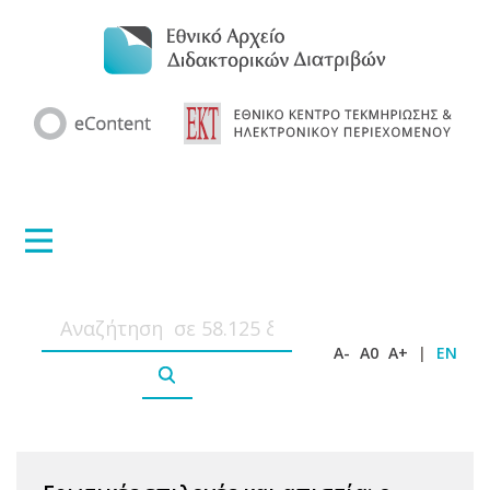
A-
A0
A+
|
EN