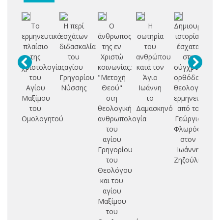
Το
Η περί
Ο
Η
Δημιουργία,
S
ερμηνευτικό
εσχάτων
άνθρωπος
σωτηρία
ιστορία,
Ni
πλαίσιο
διδασκαλία
της εν
του
έσχατα
Fo
της
του
Χριστώ
ανθρώπου
στη
χριστολογίας
αγίου
κοινωνίας.:
κατά τον
σύγχρονη
θ
του
Γρηγορίου
"Μετοχή
Άγιο
ορθόδοξη
Αγίου
Νύσσης
Θεού"
Ιωάννη
θεολογική
Μαξίμου
στη
το
ερμηνευτική:
του
θεολογική
Δαμασκηνό
από το
Ομολογητού
ανθρωπολογία
Γεώργιο
του
Φλωρόφσκυ
α
αγίου
στον
Γρηγορίου
Ιωάννη
του
Ζηζούλια
Θεολόγου
και του
αγίου
Μαξίμου
του