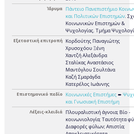
Ίδρυμα
Πάντειο Πανεπιστήμιο Κοινω
και Πολιτικών Επιστημών
. Σ
Κοινωνικών Επιστημών &
Ψυχολογίας. Τμήμα Ψυχολογ
Εξεταστική επιτροπή
Κορδούτης Παναγιώτης
Χρυσοχόου Ξένη
Χαντζή Αλεξάνδρα
Σταλίκας Αναστάσιος
Μαντόγλου Σουλτάνα
Καζή Σμαράγδα
Κατερέλος Ιωάννης
Επιστημονικό πεδίο
Κοινωνικές Επιστήμες
➨
Ψυχ
και Γνωσιακή Επιστήμη
Λέξεις-κλειδιά
Πλουραλιστική άγνοια; Βίο -
κοινωνιολογία; Ταυτότητα φύ
Διαφορές φύλων; Απιστία;
Αποκλειστικότητα