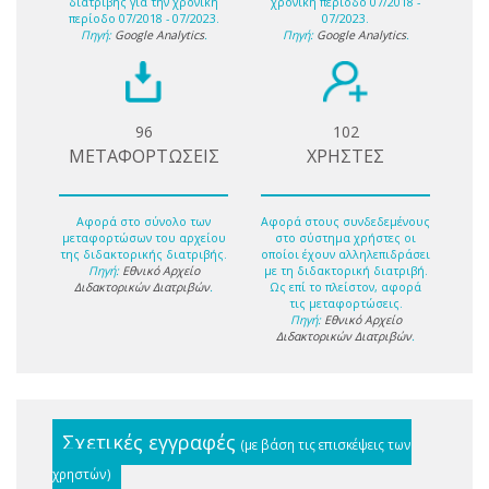
διατριβής για την χρονική
χρονική περίοδο 07/2018 -
περίοδο 07/2018 - 07/2023.
07/2023.
Πηγή:
Google Analytics
.
Πηγή:
Google Analytics
.
96
102
ΜΕΤΑΦΟΡΤΩΣΕΙΣ
ΧΡΗΣΤΕΣ
Αφορά στο σύνολο των
Αφορά στους συνδεδεμένους
μεταφορτώσων του αρχείου
στο σύστημα χρήστες οι
της διδακτορικής διατριβής.
οποίοι έχουν αλληλεπιδράσει
Πηγή:
Εθνικό Αρχείο
με τη διδακτορική διατριβή.
Διδακτορικών Διατριβών
.
Ως επί το πλείστον, αφορά
τις μεταφορτώσεις.
Πηγή:
Εθνικό Αρχείο
Διδακτορικών Διατριβών
.
Σχετικές εγγραφές
(με βάση τις επισκέψεις των
χρηστών)