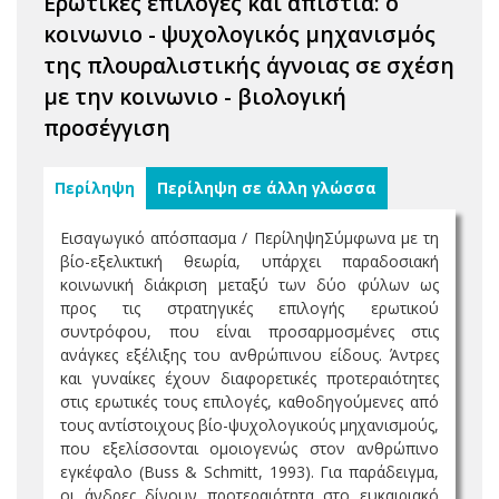
Ερωτικές επιλογές και απιστία: ο
κοινωνιο - ψυχολογικός μηχανισμός
της πλουραλιστικής άγνοιας σε σχέση
με την κοινωνιο - βιολογική
προσέγγιση
Περίληψη
Περίληψη σε άλλη γλώσσα
Εισαγωγικό απόσπασμα / ΠερίληψηΣύμφωνα με τη
βίο-εξελικτική θεωρία, υπάρχει παραδοσιακή
κοινωνική διάκριση μεταξύ των δύο φύλων ως
προς τις στρατηγικές επιλογής ερωτικού
συντρόφου, που είναι προσαρμοσμένες στις
ανάγκες εξέλιξης του ανθρώπινου είδους. Άντρες
και γυναίκες έχουν διαφορετικές προτεραιότητες
στις ερωτικές τους επιλογές, καθοδηγούμενες από
τους αντίστοιχους βίο-ψυχολογικούς μηχανισμούς,
που εξελίσσονται ομοιογενώς στον ανθρώπινο
εγκέφαλο (Buss & Schmitt, 1993). Για παράδειγμα,
οι άνδρες δίνουν προτεραιότητα στο ευκαιριακό