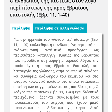
O άνθρωπος της πίστεως στον λόγο
περί πίστεως της προς Εβραίους
επιστολής (Εβρ. 11, 1-40)
Περίληψη
Περίληψη σε άλλη γλώσσα
Για την ερμηνεία του «Λόγου περὶ πίστεως» (Εβρ.
11, 1-40) επιλέχθηκε η συνδυασμένη ρητορική και
ενδο-κειμενική αναλυτική προσέγγιση ως
περισσότερο κατάλληλη, εξαιτίας της βαρύτητας
που προσδίδει στη μορφή ρητορικού λόγου την
οποία έχει η προς Εβραίους Επιστολή, στη
λειτουργία της γλώσσας, στην εσωτερική σύνδεση
και συνάφεια ολόκληρου του κειμένου και στο
ιστορικο-κοινωνικό πλαίσιο στο οποίο εντάσσεται
η σχέση των συγγραφέων με τους αποδέκτες της. Ο
«Λόγος περὶ πίστεως» (Εβρ. 11, 1-40) έχει διδακτικό
περιεχόμενο, άρρηκτα συνδεδεμένο με τους
προσκείμενούς του στίχους που έχουν μικτό
παραινετικό και διδακτικό χαρακτήρα. Αυτό