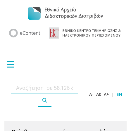
A-
A0
A+
|
EN