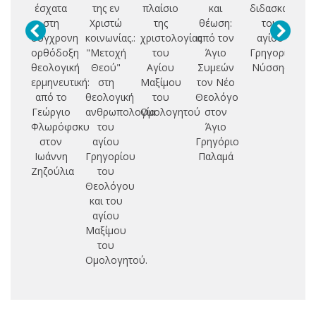
έσχατα
της εν
πλαίσιο
και
διδασκαλία
Π
στη
Χριστώ
της
θέωση:
του
σύγχρονη
κοινωνίας.:
χριστολογίας
από τον
αγίου
Θ
ορθόδοξη
"Μετοχή
του
Άγιο
Γρηγορίου
Μ
θεολογική
Θεού"
Αγίου
Συμεών
Νύσσης
ερμηνευτική:
στη
Μαξίμου
τον Νέο
Ο
από το
θεολογική
του
Θεολόγο
Γεώργιο
ανθρωπολογία
Ομολογητού
στον
Φλωρόφσκυ
του
Άγιο
στον
αγίου
Γρηγόριο
Ιωάννη
Γρηγορίου
Παλαμά
Ζηζούλια
του
Θεολόγου
και του
αγίου
Μαξίμου
του
Ομολογητού.