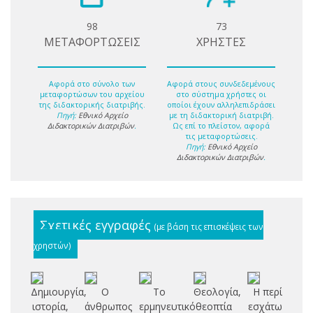
98
73
ΜΕΤΑΦΟΡΤΩΣΕΙΣ
ΧΡΗΣΤΕΣ
Αφορά στο σύνολο των
Αφορά στους συνδεδεμένους
μεταφορτώσων του αρχείου
στο σύστημα χρήστες οι
της διδακτορικής διατριβής.
οποίοι έχουν αλληλεπιδράσει
Πηγή:
Εθνικό Αρχείο
με τη διδακτορική διατριβή.
Διδακτορικών Διατριβών
.
Ως επί το πλείστον, αφορά
τις μεταφορτώσεις.
Πηγή:
Εθνικό Αρχείο
Διδακτορικών Διατριβών
.
Σχετικές εγγραφές
(με βάση τις επισκέψεις των
χρηστών)
Δημιουργία,
Ο
Το
Θεολογία,
Η περί
Ο
ιστορία,
άνθρωπος
ερμηνευτικό
θεοπτία
εσχάτων