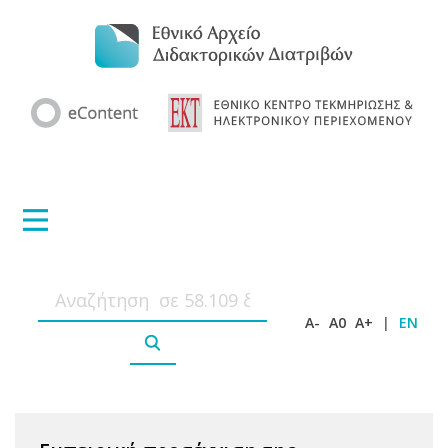
A-
A0
A+
|
EN