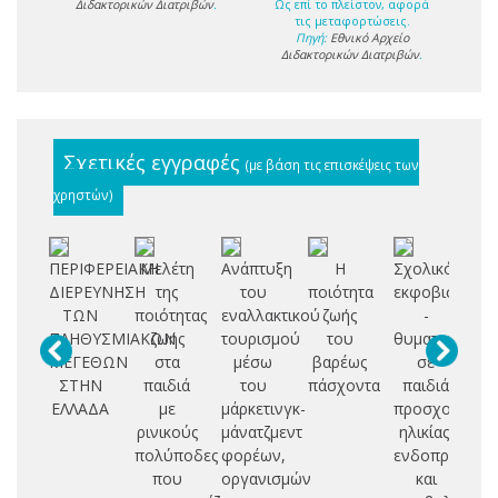
Διδακτορικών Διατριβών
.
Ως επί το πλείστον, αφορά
τις μεταφορτώσεις.
Πηγή:
Εθνικό Αρχείο
Διδακτορικών Διατριβών
.
Σχετικές εγγραφές
(με βάση τις επισκέψεις των
χρηστών)
ΠΕΡΙΦΕΡΕΙΑΚΗ
Μελέτη
Ανάπτυξη
Η
Σχολικός
Σχ
ΔΙΕΡΕΥΝΗΣΗ
της
του
ποιότητα
εκφοβισμός
υπ
ΤΩΝ
ποιότητας
εναλλακτικού
ζωής
-
μέ
ΠΛΗΘΥΣΜΙΑΚΩΝ
ζωής
τουρισμού
του
θυματοποίησ
ΜΕΓΕΘΩΝ
στα
μέσω
βαρέως
σε
αγ
ΣΤΗΝ
παιδιά
του
πάσχοντα
παιδιά
αν
ΕΛΛΑΔΑ
με
μάρκετινγκ-
προσχολικής
ρινικούς
μάνατζμεντ
ηλικίας:
αξ
πολύποδες
φορέων,
ενδοπροσωπι
που
οργανισμών
και
επ