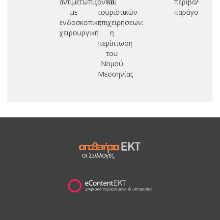
αντιμετωπίζονται
και
περιβαλλοντι
με
τουριστικών
παράγοντες
πο
ενδοσκοπική
επιχειρήσεων:
χειρουργική
η
περίπτωση
του
Νομού
Μεσσηνίας