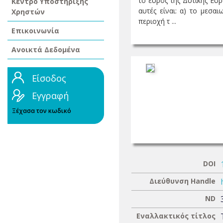
το εύρος της Δυτικής Ευ
Κέντρο Υποστήριξης
αυτές είναι: α) το μεσα
Χρηστών
περιοχή τ ...
Επικοινωνία
Ανοικτά Δεδομένα
Είσοδος
Εγγραφή
Ξέχασα τον κωδικό
DOI
Διεύθυνση Handle
ND
Εναλλακτικός τίτλος