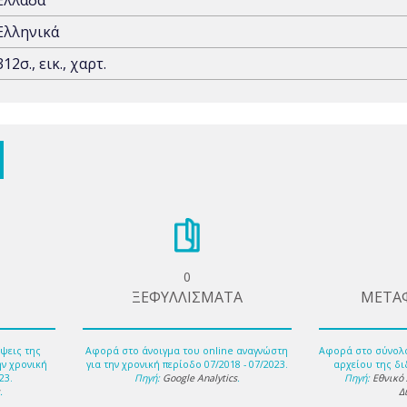
Ελλάδα
Ελληνικά
312σ., εικ., χαρτ.
0
ΞΕΦΥΛΛΙΣΜΑΤΑ
ΜΕΤΑ
ψεις της
Αφορά στο άνοιγμα του online αναγνώστη
Αφορά στο σύνολ
ην χρονική
για την χρονική περίοδο 07/2018 - 07/2023.
αρχείου της δι
23.
Πηγή:
Google Analytics
.
Πηγή:
Εθνικό
s
.
Δ