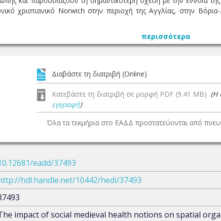
ρώπης και παρουσιάζουν τη σημαντικότερη σχέση με την έννοια της
ιωνικό χριστιανικό Norwich στην περιοχή της Αγγλίας, στην Βόρια
περισσότερα
Διαβάστε τη διατριβή (Online)
Κατεβάστε τη διατριβή σε μορφή PDF (9.41 MB)
(Η
εγγραφή
)
Όλα τα τεκμήρια στο ΕΑΔΔ προστατεύονται από πνευμ
10.12681/eadd/37493
http://hdl.handle.net/10442/hedi/37493
37493
The impact of social medieval health notions on spatial orga