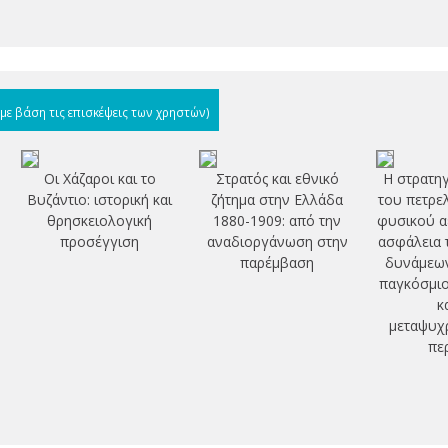
(με βάση τις επισκέψεις των χρηστών)
Οι Χάζαροι και το
Στρατός και εθνικό
Η στρατηγ
Βυζάντιο: ιστορική και
ζήτημα στην Ελλάδα
του πετρε
θρησκειολογική
1880-1909: από την
φυσικού αε
προσέγγιση
αναδιοργάνωση στην
ασφάλεια 
παρέμβαση
δυνάμεων
παγκόσμιο
κ
μεταψυχ
πε