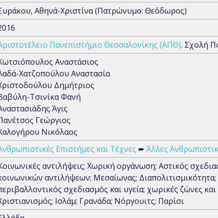
Συράκου, Αθηνά-Χριστίνα (Πατρώνυμο: Θεόδωρος)
2016
Αριστοτέλειο Πανεπιστήμιο Θεσσαλονίκης (ΑΠΘ)
. Σχολή 
Κωτσιόπουλος Αναστάσιος
Λαδά-Χατζοπούλου Αναστασία
Χριστοδούλου Δημήτριος
Βαβύλη-Τσινίκα Φανή
Αναστασιάδης Άγις
Πανέτσος Γεώργιος
Καλογήρου Νικόλαος
Ανθρωπιστικές Επιστήμες και Τέχνες
➨
Άλλες Ανθρωπιστικ
Κοινωνικές αντιλήψεις; Χωρική οργάνωση; Αστικός σχεδιασ
κοινωνικών αντιλήψεων; Μεσαίωνας; Διαπολιτισμικότητα; 
περιβαλλοντικός σχεδιασμός και υγεία; χωρικές ζώνες και 
Χριστιανισμός; Ισλάμ; Γρανάδα; Νόργουιτς; Παρίσι