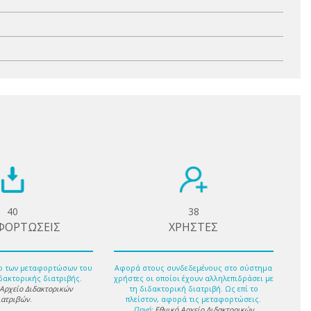
40
38
ΦΟΡΤΩΣΕΙΣ
ΧΡΗΣΤΕΣ
ο των μεταφορτώσων του
Αφορά στους συνδεδεμένους στο σύστημα
δακτορικής διατριβής.
χρήστες οι οποίοι έχουν αλληλεπιδράσει με
 Αρχείο Διδακτορικών
τη διδακτορική διατριβή. Ως επί το
ιατριβών
.
πλείστον, αφορά τις μεταφορτώσεις.
Πηγή:
Εθνικό Αρχείο Διδακτορικών