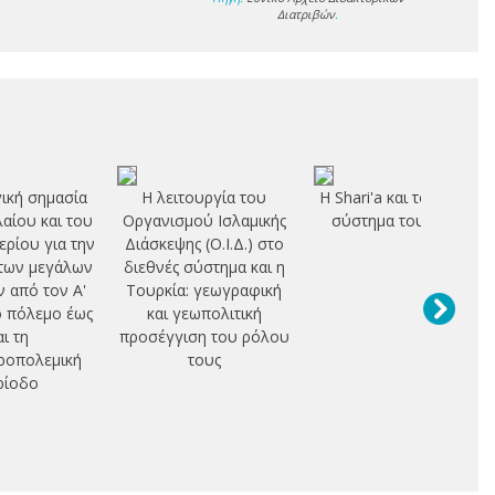
Διατριβών
.
ική σημασία
Η λειτουργία του
Η Shari'a και το νομικό
λαίου και του
Οργανισμού Ισλαμικής
σύστημα του Ισλάμ
ρίου για την
Διάσκεψης (Ο.Ι.Δ.) στο
των μεγάλων
διεθνές σύστημα και η
 από τον Α'
Τουρκία: γεωγραφική
 πόλεμο έως
και γεωπολιτική
αι τη
προσέγγιση του ρόλου
ροπολεμική
τους
ρίοδο