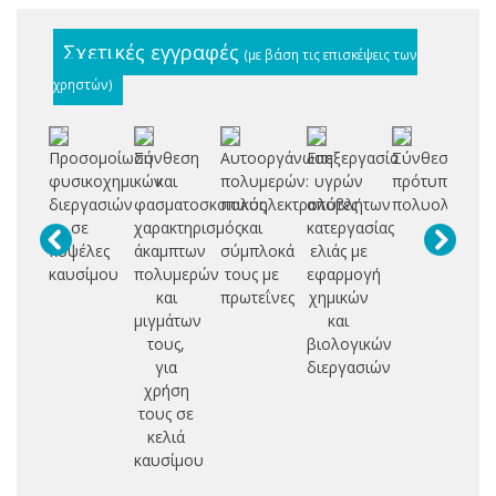
Σχετικές εγγραφές
(με βάση τις επισκέψεις των
χρηστών)
Προσομοίωση
Σύνθεση
Αυτοοργάνωση
Επεξεργασία
Σύνθεση
Π
φυσικοχημικών
και
πολυμερών:
υγρών
πρότυπων
αν
διεργασιών
φασματοσκοπικός
πολυηλεκτρολύτες
αποβλήτων
πολυολεφινώ
πε
σε
χαρακτηρισμός
και
κατεργασίας
εν
κυψέλες
άκαμπτων
σύμπλοκά
ελιάς με
ο
καυσίμου
πολυμερών
τους με
εφαρμογή
και
πρωτεΐνες
χημικών
μιγμάτων
και
τους,
βιολογικών
π
για
διεργασιών
χρήση
ετ
τους σε
κα
κελιά
καυσίμου