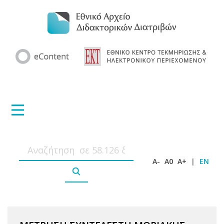
A-
A0
A+
|
EN