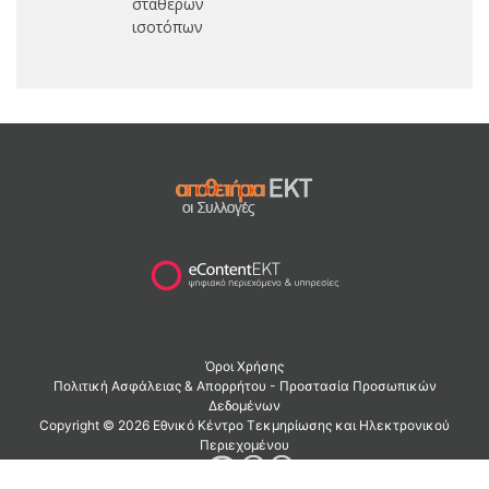
σταθερών
ισοτόπων