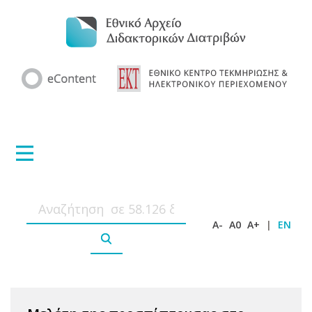
A-
A0
A+
|
EN