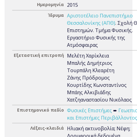
Ημερομηνία
2015
Ίδρυμα
Αριστοτέλειο Πανεπιστήμιο
Θεσσαλονίκης (ΑΠΘ)
. Σχολή 
Επιστημών. Τμήμα Φυσικής.
Εργαστήριο Φυσικής της
Ατμόσφαιρας
Εξεταστική επιτροπή
Μελέτη Χαρίκλεια
Μπαλής Δημήτριος
Τουρπάλη Κλεαρέτη
Ζάνης Πρόδρομος
Κουρτίδης Κωνσταντίνος
Μπάης Αλκιβιάδης
Χατζηαναστασίου Νικόλαος
Επιστημονικό πεδίο
Φυσικές Επιστήμες
➨
Γεωεπι
και Επιστήμες Περιβάλλοντο
Λέξεις-κλειδιά
Ηλιακή ακτινοβολία; Νέφη;
Δορυφορικά δεδομένα