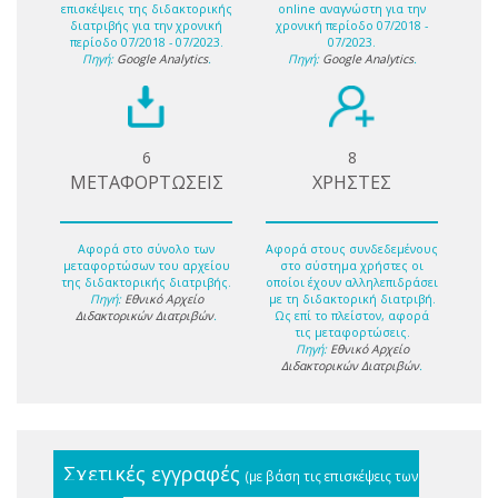
επισκέψεις της διδακτορικής
online αναγνώστη για την
διατριβής για την χρονική
χρονική περίοδο 07/2018 -
περίοδο 07/2018 - 07/2023.
07/2023.
Πηγή:
Google Analytics
.
Πηγή:
Google Analytics
.
6
8
ΜΕΤΑΦΟΡΤΩΣΕΙΣ
ΧΡΗΣΤΕΣ
Αφορά στο σύνολο των
Αφορά στους συνδεδεμένους
μεταφορτώσων του αρχείου
στο σύστημα χρήστες οι
της διδακτορικής διατριβής.
οποίοι έχουν αλληλεπιδράσει
Πηγή:
Εθνικό Αρχείο
με τη διδακτορική διατριβή.
Διδακτορικών Διατριβών
.
Ως επί το πλείστον, αφορά
τις μεταφορτώσεις.
Πηγή:
Εθνικό Αρχείο
Διδακτορικών Διατριβών
.
Σχετικές εγγραφές
(με βάση τις επισκέψεις των