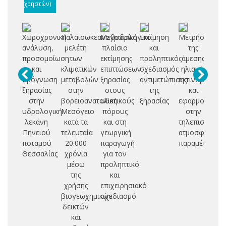
χρηστών)
Χωροχρονική
Παλαιοωκεανογραφική
Μεθοδολογικό
Εκτίμηση
Μετρήσεις
Α
ανάλυση,
μελέτη
πλαίσιο
και
της
πα
προσομοίωση
των
εκτίμησης
προληπτικός
άμεσης
μ
και
κλιματικών
επιπτώσεων
σχεδιασμός
ηλιακής
πρόγνωση
μεταβολών
ξηρασίας
αντιμετώπισης
ακτινοβολίας
Μ
ξηρασίας
στην
στους
της
και
Θ
στην
βορειοανατολική
υδατικούς
ξηρασίας
εφαρμογές
υδρολογική
Μεσόγειο
πόρους
στην
α
λεκάνη
κατά τα
και στη
τηλεπισκόπησ
αλ
Πηνειού
τελευταία
γεωργική
ατμοσφαιρικώ
δ
ποταμού
20.000
παραγωγή
παραμέτρων
Θεσσαλίας
χρόνια
για τον
δ
μέσω
προληπτικό
της
και
πα
χρήσης
επιχειρησιακό
σ
βιογεωχημικών
σχεδιασμό
δεικτών
υ
και
μ