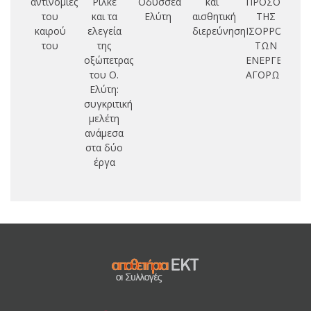
αντινομίες
Ρίλκε
Οδυσσέα
και
ΠΡΟΣΟΜΟΙΩ
τα
του
και τα
Ελύτη
αισθητική
ΤΗΣ
καιρού
ελεγεία
διερεύνηση
ΙΣΟΡΡΟΠΙΑΣ
π
του
της
ΤΩΝ
οξώπετρας
ΕΝΕΡΓΕΙΑΚΩ
γ
του Ο.
ΑΓΟΡΩΝ
τ
Ελύτη:
έ
συγκριτική
μελέτη
ανάμεσα
στα δύο
Α
έργα
Εμ