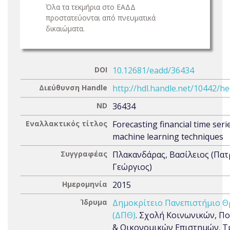
Όλα τα τεκμήρια στο ΕΑΔΔ
προστατεύονται από πνευματικά
δικαιώματα.
DOI
10.12681/eadd/36434
Διεύθυνση Handle
http://hdl.handle.net/10442/h
ND
36434
Εναλλακτικός τίτλος
Forecasting financial time seri
machine learning techniques
Συγγραφέας
Πλακανδάρας, Βασίλειος (Πα
Γεώργιος)
Ημερομηνία
2015
Ίδρυμα
Δημοκρίτειο Πανεπιστήμιο Θ
(ΔΠΘ)
. Σχολή Κοινωνικών, Π
& Οικονομικών Επιστημών. Τ