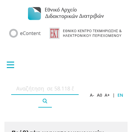
A-
A0
A+
|
EN