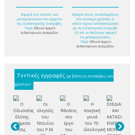
Αφορά στο σύνολο των
Αφορά στους συνδεδεμένους
μεταφορτώσων του αρχείου
στο σύστημα χρήστες οι
της διδακτορικής διατριβής.
οποίοι έχουν αλληλεπιδράσει
Πηγή:
Εθνικό Αρχείο
με τη διδακτορική διατριβή.
Διδακτορικών Διατριβών
.
Ως επί το πλείστον, αφορά
τις μεταφορτώσεις.
Πηγή:
Εθνικό Αρχείο
Διδακτορικών Διατριβών
.
Σχετικές εγγραφές
(με βάση τις επισκέψεις των
χρηστών)
Ο
Οι
Ο
Η
ΣΧΕΔΙΑΣΗ
Οδυσσέας
ελεγείες
θάνατος
ποιητική
ΚΑΙ
αν
Ελύτης
του
στο
γενιά
ΚΑΤΑΣΚΕΥΗ
ανάμεσα
Ντουΐνο
έργο
του 70:
ΕΝΕΡΓΕΙΑΚΟΥ
ελ
στις
του Ρ.Μ.
του
ιδεολογική
ΜΟΝΤΕΛΟΥ
πο