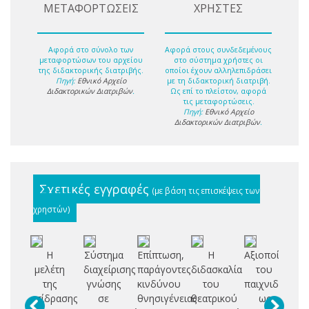
ΜΕΤΑΦΟΡΤΩΣΕΙΣ
ΧΡΗΣΤΕΣ
Αφορά στο σύνολο των
Αφορά στους συνδεδεμένους
μεταφορτώσων του αρχείου
στο σύστημα χρήστες οι
της διδακτορικής διατριβής.
οποίοι έχουν αλληλεπιδράσει
Πηγή:
Εθνικό Αρχείο
με τη διδακτορική διατριβή.
Διδακτορικών Διατριβών
.
Ως επί το πλείστον, αφορά
τις μεταφορτώσεις.
Πηγή:
Εθνικό Αρχείο
Διδακτορικών Διατριβών
.
Σχετικές εγγραφές
(με βάση τις επισκέψεις των
χρηστών)
Η
Σύστημα
Επίπτωση,
Η
Αξιοποίηση
μελέτη
διαχείρισης
παράγοντες
διδασκαλία
του
θε
της
γνώσης
κινδύνου
του
παιχνιδιού
πα
επίδρασης
σε
θνησιγένειας
θεατρικού
ως