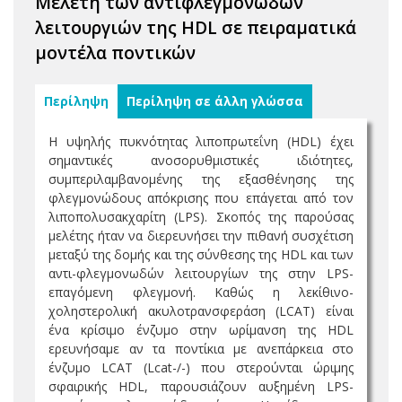
Μελέτη των αντιφλεγμονωδών
λειτουργιών της HDL σε πειραματικά
μοντέλα ποντικών
Περίληψη
Περίληψη σε άλλη γλώσσα
H υψηλής πυκνότητας λιποπρωτεΐνη (HDL) έχει
σημαντικές ανοσορυθμιστικές ιδιότητες,
συμπεριλαμβανομένης της εξασθένησης της
φλεγμονώδους απόκρισης που επάγεται από τον
λιποπολυσακχαρίτη (LPS). Σκοπός της παρούσας
μελέτης ήταν να διερευνήσει την πιθανή συσχέτιση
μεταξύ της δομής και της σύνθεσης της HDL και των
αντι-φλεγμονωδών λειτουργίων της στην LPS-
επαγόμενη φλεγμονή. Καθώς η λεκίθινο-
χοληστερολική ακυλοτρανσφεράση (LCAT) είναι
ένα κρίσιμο ένζυμο στην ωρίμανση της HDL
ερευνήσαμε αν τα ποντίκια με ανεπάρκεια στο
ένζυμο LCAT (Lcat-/-) που στερούνται ώριμης
σφαιρικής HDL, παρουσιάζουν αυξημένη LPS-