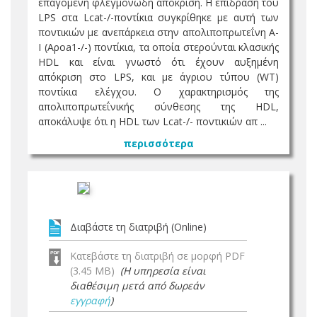
επαγόμενη φλεγμονώδη απόκριση. Η επίδραση του
LPS στα Lcat-/-ποντίκια συγκρίθηκε με αυτή των
ποντικιών με ανεπάρκεια στην απολιποπρωτεΐνη Α-
Ι (Αροa1-/-) ποντίκια, τα οποία στερούνται κλασικής
HDL και είναι γνωστό ότι έχουν αυξημένη
απόκριση στο LPS, και με άγριου τύπου (WT)
ποντίκια ελέγχου. Ο χαρακτηρισμός της
απολιποπρωτεΐνικής σύνθεσης της HDL,
αποκάλυψε ότι η HDL των Lcat-/- ποντικιών απ ...
περισσότερα
Διαβάστε τη διατριβή (Online)
Κατεβάστε τη διατριβή σε μορφή PDF
(3.45 MB)
(Η υπηρεσία είναι
διαθέσιμη μετά από δωρεάν
εγγραφή
)