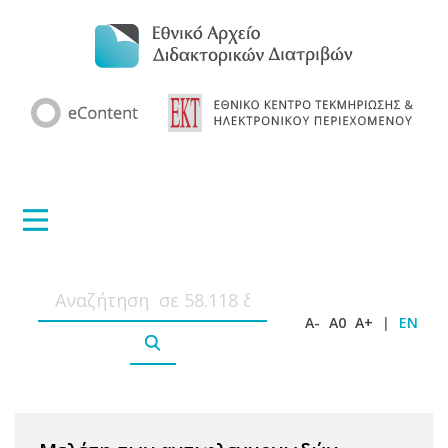
A-
A0
A+
|
EN