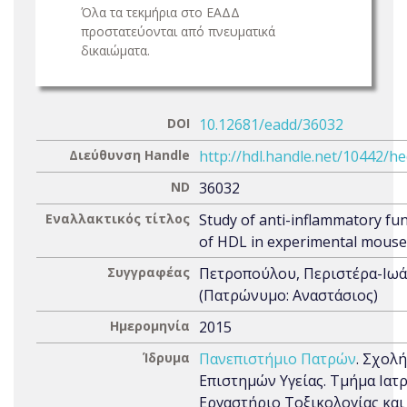
Όλα τα τεκμήρια στο ΕΑΔΔ
προστατεύονται από πνευματικά
δικαιώματα.
DOI
10.12681/eadd/36032
Διεύθυνση Handle
http://hdl.handle.net/10442/h
ND
36032
Εναλλακτικός τίτλος
Study of anti-inflammatory fu
of HDL in experimental mous
Συγγραφέας
Πετροπούλου, Περιστέρα-Ιω
(Πατρώνυμο: Αναστάσιος)
Ημερομηνία
2015
Ίδρυμα
Πανεπιστήμιο Πατρών
. Σχολή
Επιστημών Υγείας. Τμήμα Ιατρ
Εργαστήριο Τοξικολογίας και