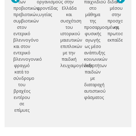
των
οργανισμούς
στην
παιχνιδιού
διδακτικού
μ
προβιοτικών,
φροντίδας
Ελλάδα
στο
μέσου
πρεβιοτικών,
υγείας
και
μάθημα
στην
ε
συμβιοτικών
συσχέτιση
της
προσχολική
στον
του
προσαρμοσμένης
και
μ
εντερικό
ιστορικού
φυσικής
πρωτοσχολικ
ν
βλεννογόνο
μαιευτικών
αγωγής
εκπαίδευση
υσ
και στον
επιπλοκών
ως μέσο
κα
εντερικό
με την
ανάπτυξης
πρ
βλεννογονικό
παιδική
κοινωνικών
φραγμό
λευχαιμογένεση
δεξιοτήτων
δ
κατά το
παιδιών
σύνδρομο
με
έπ
του
διαταραχή
Ο
βραχέος
αυτιστικού
εντέρου
φάσματος
σε
επίμυες