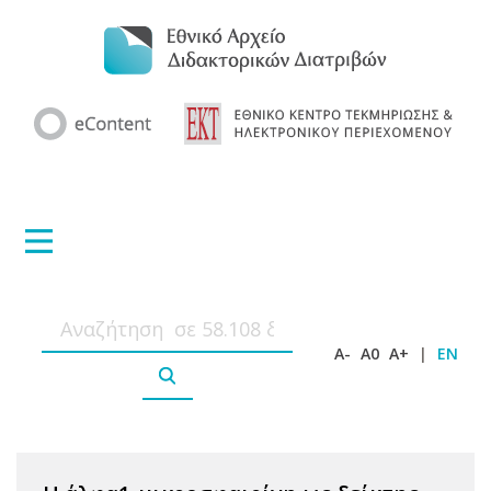
A-
A0
A+
|
EN