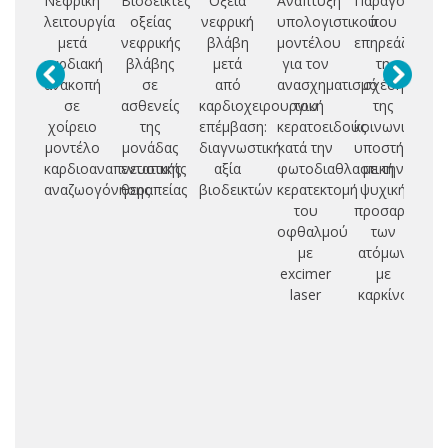
Νεφρική
Βιοδείκτες
Οξεία
Ανάπτυξη
Παράγοντες
Κ
λειτουργία
οξείας
νεφρική
υπολογιστικού
που
μετά
νεφρικής
βλάβη
μοντέλου
επηρεάζουν
ε
καρδιακή
βλάβης
μετά
για τον
τη
ανακοπή
σε
από
ανασχηματισμό
σχέση
κ
σε
ασθενείς
καρδιοχειρουργική
του
της
χοίρειο
της
επέμβαση:
κερατοειδούς
κοινωνικής
ισ
μοντέλο
μονάδας
διαγνωστική
κατά την
υποστήριξης
μ
καρδιοαναπνευστικής
εντατικής
αξία
φωτοδιαθλαστική
με την
αναζωογόνησης
θεραπείας
βιοδεικτών
κερατεκτομή
ψυχική
φα
του
προσαρμογή
ε
οφθαλμού
των
με
ατόμων
ε
excimer
με
laser
καρκίνο
μ
αι
κ
π