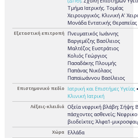
(ΔΠΘ)
. Σχολή Επιστημών Υγεία
Τμήμα Ιατρικής. Τομέας
Χειρουργικός. Κλινική Α' Χειρ
Μονάδα Εντατικής Θεραπείας
Εξεταστική επιτροπή
Πνευματικός Ιωάννης
Βαργεμέζης Βασίλειος
Μαλτέζος Ευστράτιος
Κολιός Γεώργιος
Πασαδάκης Πλουμής
Παπάνας Νικόλαος
Παπαϊωάννου Βασίλειος
Επιστημονικό πεδίο
Ιατρική και Επιστήμες Υγείας
Κλινική Ιατρική
Λέξεις-κλειδιά
Οξεία νεφρική βλάβη; Σήψη; 
πάσχοντες ασθενείς; Νεφρικο
βιοδείκτες; Άλφα1-μικροσφαι
Χώρα
Ελλάδα