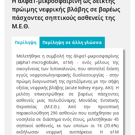
Η άλφα1-μικροσφαιρίνη ως δείκτης
πρώιμης νεφρικής βλάβης σε βαρέως
πάσχοντες σηπτικούς ασθενείς της
Μ.Ε.Θ.
Περίληψη
Περίληψη σε άλλη γλώσσα
Μελετήθηκε η συμβολή της άλφα1-μικροσφαιρίνης
(alpha1-microglobulin, α1M) - ενός μέλους της
οικογένειας των λιποκαλινών, που αποτελεί δείκτη
εγγύς νεφροσωληναριακής δυσλειτουργίας - στην
πρώιμη διαγνωστική της σχετιζόμενης με την σήψη
οξείας νεφρικής βλάβης (acute kidney injury, AKI). Η
μελέτη επικεντρώθηκε σε βαρέως πάσχοντες
ασθενείς μιας πολυδύναμης Μονάδας Εντατικής
Θεραπείας (Μ.Ε.Θ.). Από την προοπτική
παρακολούθηση 290 ασθενών που εισήχθησαν για
νοσηλεία σε διάστημα ενός έτους, μελετήθηκαν 45
σηπτικοί ασθενείς, εκ των οποίων οι 16 (35.6%)
εκδήλωσαν νεφρική ανεπάρκεια. Η α1Μ