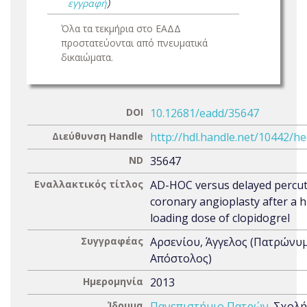
εγγραφή
)
Όλα τα τεκμήρια στο ΕΑΔΔ
προστατεύονται από πνευματικά
δικαιώματα.
DOI
10.12681/eadd/35647
Διεύθυνση Handle
http://hdl.handle.net/10442/h
ND
35647
Εναλλακτικός τίτλος
AD-HOC versus delayed percu
coronary angioplasty after a 
loading dose of clopidogrel
Συγγραφέας
Αρσενίου, Άγγελος (Πατρώνυμ
Απόστολος)
Ημερομηνία
2013
Ίδρυμα
Πανεπιστήμιο Πατρών
. Σχολή