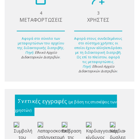
4
3
ΜΕΤΑΦΟΡΤΩΣΕΙΣ
ΧΡΗΣΤΕΣ
Αφορά στο σύνολο των
Αφορά στους συνδεδεμένους
μεταφορτώσων του αρχείου
στο σύστημα χρήστες οι
της διδακτορικής διατριβής.
οποίοι έχουν αλληλεπιδράσει
Πηγή:
Εθνικό Αρχείο
με τη διδακτορική διατριβή.
Διδακτορικών Διατριβών
.
Ως επί το πλείστον, αφορά
τις μεταφορτώσεις.
Πηγή:
Εθνικό Αρχείο
Διδακτορικών Διατριβών
.
Σχετικές εγγραφές
(με βάση τις επισκέψεις των
χρηστών)
Συμβολή
Λαπαροσκοπική
Επίδραση
Καρδιαγγειακός
Καρδιακή
Ε
του
σπληνεκτομή
της
κίνδυνος
δυσλειτουργί
Σ