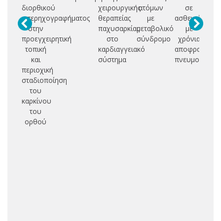
διορθικού
χειρουργικής
ατόμων
σε
Δ
υπερηχογραφήματος
θεραπείας
με
ασθενείς
στην
παχυσαρκίας
μεταβολικό
με
Α
προεγχειρητική
στο
σύνδρομο
χρόνια
Ε
τοπική
καρδιαγγειακό
αποφρακτική
και
σύστημα
πνευμονοπάθ
Σ
περιοχική
σταδιοποίηση
του
καρκίνου
του
ορθού