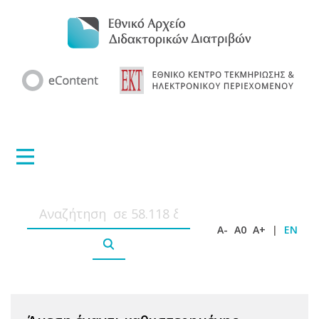
A-
A0
A+
|
EN