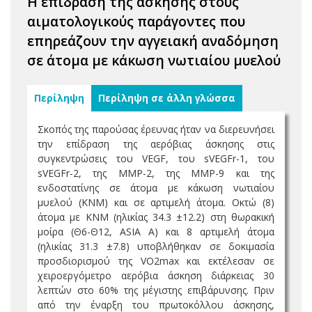
Η επίδραση της άσκησης στους
αιματολογικούς παράγοντες που
επηρεάζουν την αγγειακή αναδόμηση
σε άτομα με κάκωση νωτιαίου μυελού
Περίληψη
Περίληψη σε άλλη γλώσσα
Σκοπός της παρούσας έρευνας ήταν να διερευνήσει
την επίδραση της αερόβιας άσκησης στις
συγκεντρώσεις του VEGF, του sVEGFr-1, του
sVEGFr-2, της MMP-2, της MMP-9 και της
ενδοστατίνης σε άτομα με κάκωση νωτιαίου
μυελού (ΚΝΜ) και σε αρτιμελή άτομα. Οκτώ (8)
άτομα με ΚΝΜ (ηλικίας 34.3 ±12.2) στη θωρακική
μοίρα (Θ6-Θ12, ASIA A) και 8 αρτιμελή άτομα
(ηλικίας 31.3 ±7.8) υποβλήθηκαν σε δοκιμασία
προσδιορισμού της VO2max και εκτέλεσαν σε
χειροεργόμετρο αερόβια άσκηση διάρκειας 30
λεπτών στο 60% της μέγιστης επιβάρυνσης. Πριν
από την έναρξη του πρωτοκόλλου άσκησης,