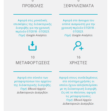
0
0
ΠΡΟΒΟΛΕΣ
ΞΕΦΥΛΛΙΣΜΑΤΑ
Αφορά στις μοναδικές
Αφορά στο άνοιγμα του
επισκέψεις της διδακτορικής
online αναγνώστη για την
διατριβής για την χρονική
χρονική περίοδο 07/2018 -
περίοδο 07/2018 - 07/2023.
07/2023.
Πηγή:
Google Analytics
.
Πηγή:
Google Analytics
.
10
16
ΜΕΤΑΦΟΡΤΩΣΕΙΣ
ΧΡΗΣΤΕΣ
Αφορά στο σύνολο των
Αφορά στους συνδεδεμένους
μεταφορτώσων του αρχείου
στο σύστημα χρήστες οι
της διδακτορικής διατριβής.
οποίοι έχουν αλληλεπιδράσει
Πηγή:
Εθνικό Αρχείο
με τη διδακτορική διατριβή.
Διδακτορικών Διατριβών
.
Ως επί το πλείστον, αφορά
τις μεταφορτώσεις.
Πηγή:
Εθνικό Αρχείο
Διδακτορικών Διατριβών
.