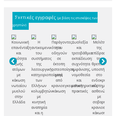
Σχετικές εγγραφές
(με βάση τις επισκέψεις των
χρηστών)
Κοινωνική
Η
Παράγοντες
Δυσλεξία
Μελέτη
Μ
επανένταξη
αντικειμενικότητα
που
και
της
π
και
του
οδηγούν
τριτοβάθμια
επίδρασης
ποιότητα
συστήματος
σε
εκπαίδευση:
της
α
ζωής
της
έκτοπη
συχνότητα
θρεπτικής
κυ
ατόμων
λειτουργικής
οστεοποίηση
εμφάνισης,
υποστήριξης
με
κατηγοριοποίησης
μετά
νομοθεσία
στο
ασ
κάκωση
των
από
και
ενδοκρινικό
νωτιαίου
Ελλήνων
κρανιοεγκεφαλική
υποστηρικτικές
σύστημα
ισ
μυελού
κολυμβητών
κάκωση
πρακτικές
ασθενών
αγ
στην
με
με
εγ
Ελλάδα
κινητική
σοβαρή
επ
αναπηρία
κρανιοεγκεφα
και η
κάκωση