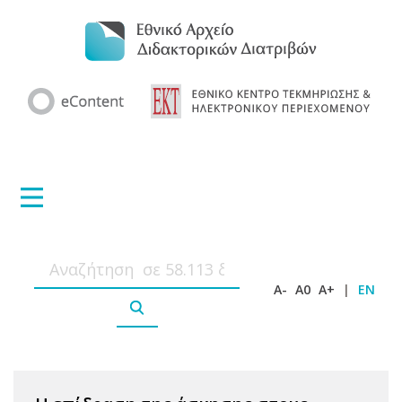
A-
A0
A+
|
EN