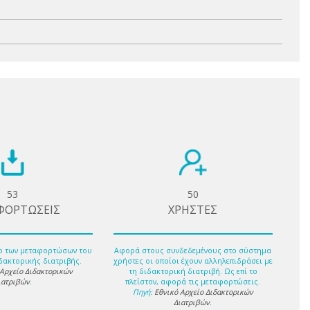
53
50
ΦΟΡΤΩΣΕΙΣ
ΧΡΗΣΤΕΣ
ο των μεταφορτώσων του
Αφορά στους συνδεδεμένους στο σύστημα
δακτορικής διατριβής.
χρήστες οι οποίοι έχουν αλληλεπιδράσει με
 Αρχείο Διδακτορικών
τη διδακτορική διατριβή. Ως επί το
ιατριβών
.
πλείστον, αφορά τις μεταφορτώσεις.
Πηγή:
Εθνικό Αρχείο Διδακτορικών
Διατριβών
.