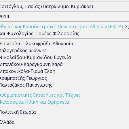
Τσιτόγλου, Ησαΐας (Πατρώνυμο: Κυριάκος)
2014
Εθνικό και Καποδιστριακό Πανεπιστήμιο Αθηνών (ΕΚΠΑ)
. 
και Ψυχολογίας. Τομέας Φιλοσοφίας
Λεοντσίνη-Γλυκοφρύδη Αθανασία
Καλογεράκος Ιωάννης
Νικολαΐδου-Κυριανίδου Ευγενία
Μπανάκου-Καραγκούνη Χαρά
Μπακονικόλα-Γιαμά Έλση
Αραμπατζής Γεώργιος
Πανταζάκος Παναγιώτης
Ανθρωπιστικές Επιστήμες και Τέχνες
Φιλοσοφία, Ηθική και Θρησκεία
Πολιτική θεωρία
Ελλάδα