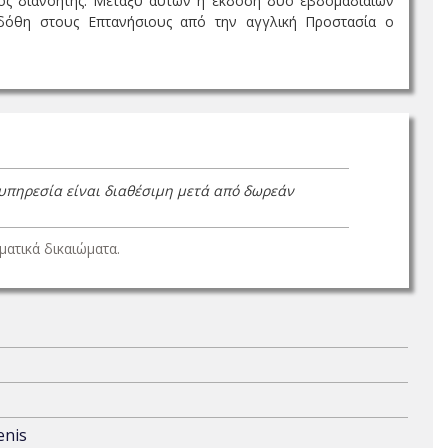
ίος διανοητής. Μεταξύ αυτών η έκδοση δυο εβδομαδιαίων
εδόθη στους Επτανήσιους από την αγγλική Προστασία ο
 υπηρεσία είναι διαθέσιμη μετά από δωρεάν
ατικά δικαιώματα.
enis