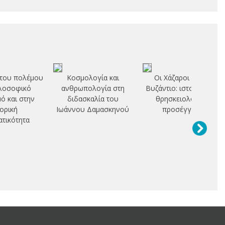
 του πολέμου
Κοσμολογία και
Οι Χάζαροι και το
λοσοφικό
ανθρωπολογία στη
Βυζάντιο: ιστορική και
ό και στην
διδασκαλία του
θρησκειολογική
τορική
Ιωάννου Δαμασκηνού
προσέγγιση
τικότητα