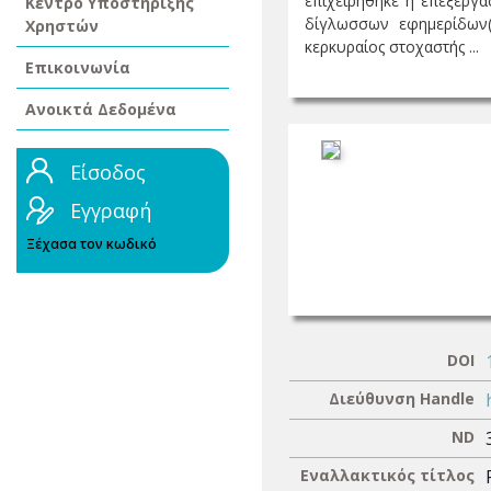
επιχειρήθηκε η επεξεργ
Κέντρο Υποστήριξης
δίγλωσσων εφημερίδων(
Χρηστών
κερκυραίος στοχαστής ...
Επικοινωνία
Ανοικτά Δεδομένα
Είσοδος
Εγγραφή
Ξέχασα τον κωδικό
DOI
Διεύθυνση Handle
ND
Εναλλακτικός τίτλος