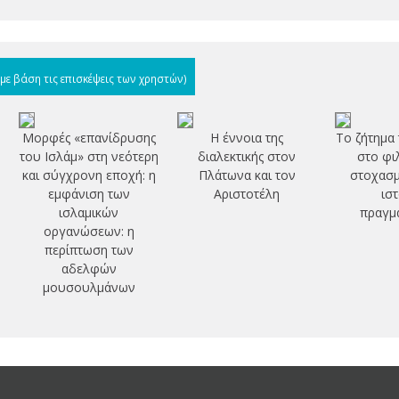
(με βάση τις επισκέψεις των χρηστών)
Μορφές «επανίδρυσης
Η έννοια της
Το ζήτημα
του Ισλάμ» στη νεότερη
διαλεκτικής στον
στο φι
και σύγχρονη εποχή: η
Πλάτωνα και τον
στοχασμ
εμφάνιση των
Αριστοτέλη
ισ
ισλαμικών
πραγμα
οργανώσεων: η
περίπτωση των
αδελφών
μουσουλμάνων