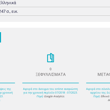
Ελληνικά
247 σ., εικ.
0
ΞΕΦΥΛΛΙΣΜΑΤΑ
ΜΕΤΑ
ψεις της
Αφορά στο άνοιγμα του online αναγνώστη
Αφορά στο σύνολ
ην χρονική
για την χρονική περίοδο 07/2018 - 07/2023.
αρχείου της δι
23.
Πηγή:
Google Analytics
.
Πηγή:
Εθνικό
s
.
Δ