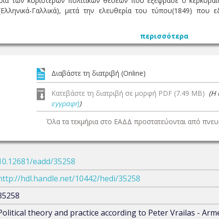
ασία των κυριότερων πολιτικών θέσεων που εξέφρασε ο κερκυρα
Ελληνικά-Γαλλικά), μετά την ελευθερία του τύπου(1849) που 
περισσότερα
Διαβάστε τη διατριβή (Online)
Κατεβάστε τη διατριβή σε μορφή PDF (7.49 MB)
(Η
εγγραφή
)
Όλα τα τεκμήρια στο ΕΑΔΔ προστατεύονται από πνευμ
10.12681/eadd/35258
http://hdl.handle.net/10442/hedi/35258
35258
Political theory and practice according to Peter Vrailas - Arm