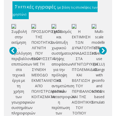
Σχετικές εγγραφές
(με βάση τις επισκέψεις των
χρηστών)
Συμβολή
ΠΡΟΣΔΙΟΡΙΣΜΟΣ
Σχεδιασμός
Η
Multi-
στην
ΤΗΣ
και
ΕΚΤΙΜΗΣΗ
scale
λι
εκτίμηση
ΠΟΙΟΤΗΤΑΣ
ανάπτυξη
ΤΩΝ
modelling
κο
-
ΛΙΓΝΙΤΗ
χωρικού
ΔΥΝΑΤΟΤΗΤΩΝ
of land
αξιολόγηση
ΠΟΥ
συστήματος
ΑΝΑΔΑΣΩΣΗΣ
cover/land
ν
περιβαλλοντικών
ΕΞΟΡΥΣΣΕΤΑΙ
λήψης
ΣΤΑ
use
π
επιπτώσεων
ΜΕ ΤΗ
αποφάσεων
ΛΙΓΝΙΤΩΡΥΧΕΙΑ
(LCLU)
στα
ΣΥΝΕΧΗ
για την
ΠΤΟΛΕΜΑΙΔΑΣ
change
λ
τεχνικά
ΜΕΘΟΔΟ
πρόληψη
ΚΑΙ
with
έργα με
ΕΚΜΕΤΑΛΛΕΥΣΗΣ
και
ΒΕΛΤΙΩΣΗ
geoinformatic
Πτ
τη
ΑΠΟ
αντιμετώπιση
ΤΟΥ
and
χρήση
ΠΟΛΥΣΤΡΩΜΑΤΙΚΑ
φυσικών
ΠΕΡΙΒΑΛΛΟΝΤΟΣ
scenario-
των
ΚΟΙΤΑΣΜΑΤΑ
καταστροφών:
ΚΑΙ ΤΗΣ
based
γεωγραφικών
η
ΑΙΣΘΗΤΙΚΗΣ
simulations
συστημάτων
περίπτωση
ΤΟΥ
πληροφοριών
των
ΤΟΠΙΟΥ