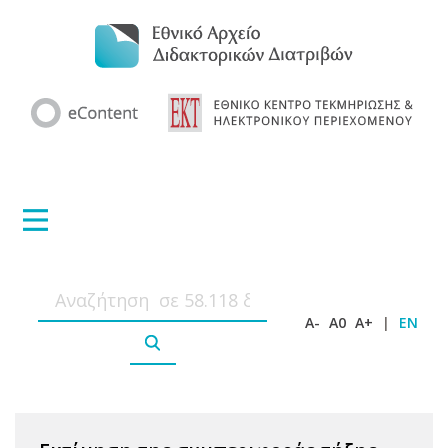
A-
A0
A+
|
EN