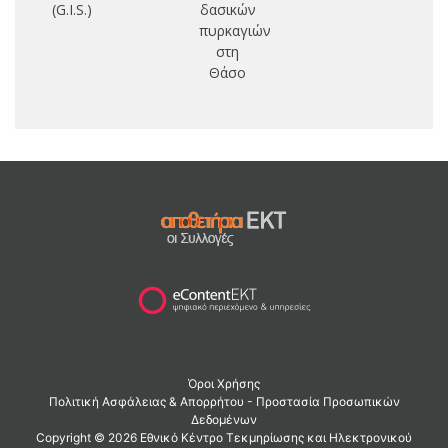
(G.I.S.)
δασικών
πυρκαγιών
στη
Θάσο