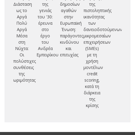
Διάσταση
της
δημοσίων
της
fi
ως το
γενιάς
αγαθών
πιστοληπτικής
cr
Αργά
του '30:
στην
ικανότητας
E
Πολύ
έρευνα
Ευρωπαϊκή
των
Αργά
στο
Ένωση:
δανειοδοτούμενων
Μέσα
έργο
παράγοντες
μικρομεσαίων
στη
του
κινδύνου
επιχειρήσεων
Νύχτα:
Ανδρέα
και
(SMEs)
Οι
Εμπειρίκου
επιτυχίας
με τη
πολύστιχες
χρήση
συνθέσεις
μοντέλων
της
credit
ωριμότητας
scoring,
κατά τη
διάρκεια
της
κρίσης