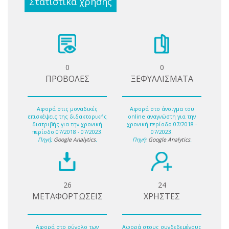
Στατιστικά χρήσης
0
0
ΠΡΟΒΟΛΕΣ
ΞΕΦΥΛΛΙΣΜΑΤΑ
Αφορά στις μοναδικές
Αφορά στο άνοιγμα του
επισκέψεις της διδακτορικής
online αναγνώστη για την
διατριβής για την χρονική
χρονική περίοδο 07/2018 -
περίοδο 07/2018 - 07/2023.
07/2023.
Πηγή:
Google Analytics
.
Πηγή:
Google Analytics
.
26
24
ΜΕΤΑΦΟΡΤΩΣΕΙΣ
ΧΡΗΣΤΕΣ
Αφορά στο σύνολο των
Αφορά στους συνδεδεμένους