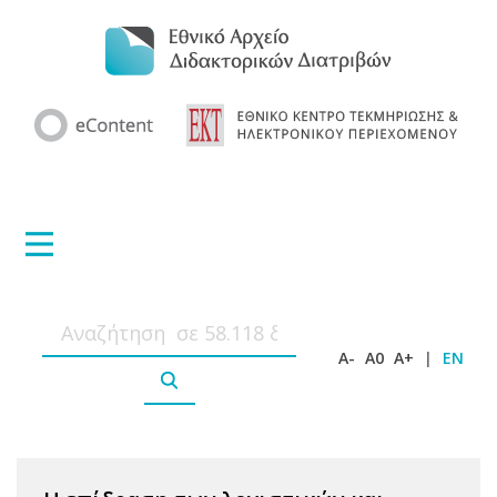
A-
A0
A+
|
EN