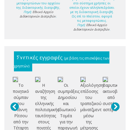
μεταφορτώσων του αρχείου
στο σύστημα χρήστες οι
της διδακτορικής διατριβής.
οποίοι έχουν αλληλεπιδράσει
Πηγή:
Εθνικό Αρχείο
με τη διδακτορική διατριβή.
Διδακτορικών Διατριβών
.
Ως επί το πλείστον, αφορά
τις μεταφορτώσεις.
Πηγή:
Εθνικό Αρχείο
Διδακτορικών Διατριβών
.
Σχετικές εγγραφές
(με βάση τις επισκέψεις των
χρηστών)
Το
Η
Οι
Αξιολόγηση
Βαρυτική
ποιητικό
αναζήτηση
συμπράξεις
επίδοσης
ακτινοβολία
σύμπαν
της
Δημοσίου
του
από
mo
του
ελληνικής
και
τραπεζικού
συστήματα
Γιάννη
πολιτισμικής
Ιδιωτικού
μάνατζμεντ
αστέρων
Ρίτσου
ταυτότητας
Τομέα
μέσω
i
από την
στους
για την
της
se
Τέταρτη
ποιητές
παραγωγή
μέτρησης
d