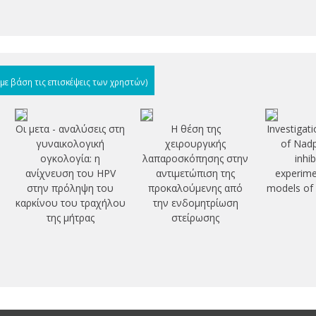
(με βάση τις επισκέψεις των χρηστών)
Οι μετα - αναλύσεις στη
Η θέση της
Investigati
γυναικολογική
χειρουργικής
of Nadp
ογκολογία: η
λαπαροσκόπησης στην
inhib
ανίχνευση του HPV
αντιμετώπιση της
experime
στην πρόληψη του
προκαλούμενης από
models of 
καρκίνου του τραχήλου
την ενδομητρίωση
της μήτρας
στείρωσης