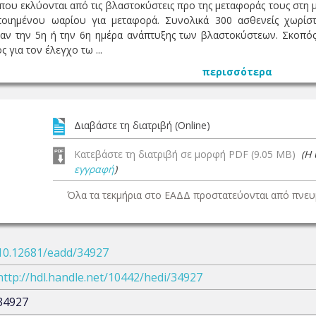
που εκλύονται από τις βλαστοκύστεις προ της μεταφοράς τους στη 
ποιημένου ωαρίου για μεταφορά. Συνολικά 300 ασθενείς χωρίσ
ν την 5η ή την 6η ημέρα ανάπτυξης των βλαστοκύστεων. Σκοπός 
 για τον έλεγχο τω ...
περισσότερα
Διαβάστε τη διατριβή (Online)
Κατεβάστε τη διατριβή σε μορφή PDF (9.05 MB)
(Η
εγγραφή
)
Όλα τα τεκμήρια στο ΕΑΔΔ προστατεύονται από πνευμ
10.12681/eadd/34927
http://hdl.handle.net/10442/hedi/34927
34927