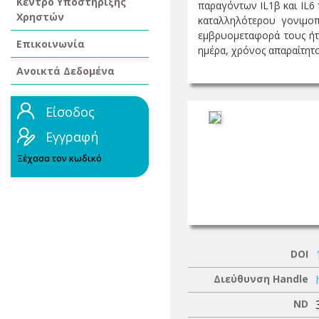
Κέντρο Υποστήριξης
παραγόντων IL1β και IL6 
Χρηστών
καταλληλότερου γονιμο
εμβρυομεταφορά τους ήτα
Επικοινωνία
ημέρα, χρόνος απαραίτητος
Ανοικτά Δεδομένα
Είσοδος
Εγγραφή
Ξέχασα τον κωδικό
DOI
Διεύθυνση Handle
ND