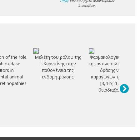
Πηγή:
Εθνικό Αρχείο Διδακτορικών
Διατριβών
.
on of the role
Μελέτη του ρόλου της
Φαρμακολογική μελέτη
h oxidase
L-Καρνιτίνης στην
της αντινεοπλασματικής
itors in
παθογένεια της
δράσης νέων
ntal animal
ενδομητρίωσης
παραγώγων τριαζολο-
retinopathies
[3,4-b]-1,3,4-
θειαδιαζολίων