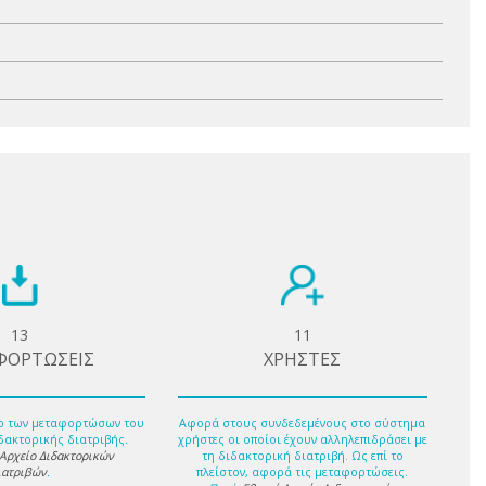
13
11
ΦΟΡΤΩΣΕΙΣ
ΧΡΗΣΤΕΣ
ο των μεταφορτώσων του
Αφορά στους συνδεδεμένους στο σύστημα
δακτορικής διατριβής.
χρήστες οι οποίοι έχουν αλληλεπιδράσει με
 Αρχείο Διδακτορικών
τη διδακτορική διατριβή. Ως επί το
ιατριβών
.
πλείστον, αφορά τις μεταφορτώσεις.