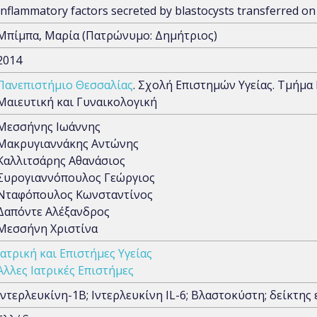
Inflammatory factors secreted by blastocysts transferred on 
Μπίμπα, Μαρία (Πατρώνυμο: Δημήτριος)
2014
Πανεπιστήμιο Θεσσαλίας
. Σχολή Επιστημών Υγείας. Τμήμα 
Μαιευτική και Γυναικολογική
Μεσσήνης Ιωάννης
Μακρυγιαννάκης Αντώνης
Καλλιτσάρης Αθανάσιος
Συρογιαννόπουλος Γεώργιος
Νταφόπουλος Κωνσταντίνος
Δαπόντε Αλέξανδρος
Μεσσήνη Χριστίνα
Ιατρική και Επιστήμες Υγείας
Άλλες Ιατρικές Επιστήμες
Ιντερλευκίνη-1Β; Ιντερλευκίνη IL-6; Βλαστοκύστη; δείκτ