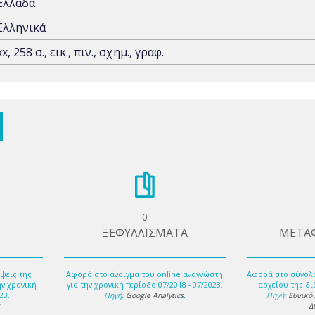
Ελλάδα
Ελληνικά
xx, 258 σ., εικ., πιν., σχημ., γραφ.
0
ΞΕΦΥΛΛΙΣΜΑΤΑ
ΜΕΤΑ
ψεις της
Αφορά στο άνοιγμα του online αναγνώστη
Αφορά στο σύνολ
ην χρονική
για την χρονική περίοδο 07/2018 - 07/2023.
αρχείου της δι
23.
Πηγή:
Google Analytics
.
Πηγή:
Εθνικό
s
.
Δ