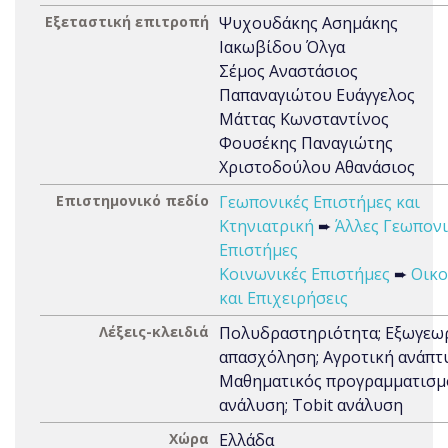
Εξεταστική επιτροπή
Ψυχουδάκης Ασημάκης
Ιακωβίδου Όλγα
Σέμος Αναστάσιος
Παπαναγιώτου Ευάγγελος
Μάττας Κωνσταντίνος
Φουσέκης Παναγιώτης
Χριστοδούλου Αθανάσιος
Επιστημονικό πεδίο
Γεωπονικές Επιστήμες και
Κτηνιατρική
➨
Άλλες Γεωπονι
Επιστήμες
Κοινωνικές Επιστήμες
➨
Οικο
και Επιχειρήσεις
Λέξεις-κλειδιά
Πολυδραστηριότητα; Εξωγεω
απασχόληση; Αγροτική ανάπτ
Μαθηματικός προγραμματισμό
ανάλυση; Tobit ανάλυση
Χώρα
Ελλάδα