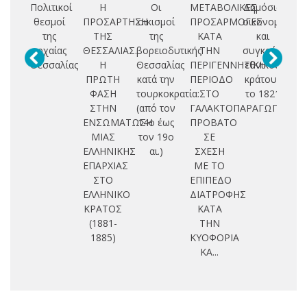
Πολιτικοί
Η
Οι
ΜΕΤΑΒΟΛΙΚΕΣ
Δημόσια
θεσμοί
ΠΡΟΣΑΡΤΗΣΗ
οικισμοί
ΠΡΟΣΑΡΜΟΓΕΣ
οικονομικά
Ε
της
ΤΗΣ
της
ΚΑΤΑ
και
αρχαίας
ΘΕΣΣΑΛΙΑΣ.
βορειοδυτικής
ΤΗΝ
συγκρότηση
Δ
Θεσσαλίας
Η
Θεσσαλίας
ΠΕΡΙΓΕΝΝΗΤΙΚΗ
εθνικού
Θ
ΠΡΩΤΗ
κατά την
ΠΕΡΙΟΔΟ
κράτους
ΦΑΣΗ
τουρκοκρατία:
ΣΤΟ
το 1821
ΣΤΗΝ
(από τον
ΓΑΛΑΚΤΟΠΑΡΑΓΩΓΟ
Π
ΕΝΣΩΜΑΤΩΣΗ
14ο έως
ΠΡΟΒΑΤΟ
ΜΙΑΣ
τον 19ο
ΣΕ
Τ
ΕΛΛΗΝΙΚΗΣ
αι.)
ΣΧΕΣΗ
Σ
ΕΠΑΡΧΙΑΣ
ΜΕ ΤΟ
ΣΤΟ
ΕΠΙΠΕΔΟ
Μ
ΕΛΛΗΝΙΚΟ
ΔΙΑΤΡΟΦΗΣ
ΚΡΑΤΟΣ
ΚΑΤΑ
Θ
(1881-
ΤΗΝ
Δ
1885)
ΚΥΟΦΟΡΙΑ
ΚΑ...