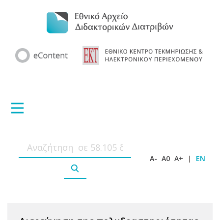
A-
A0
A+
|
EN