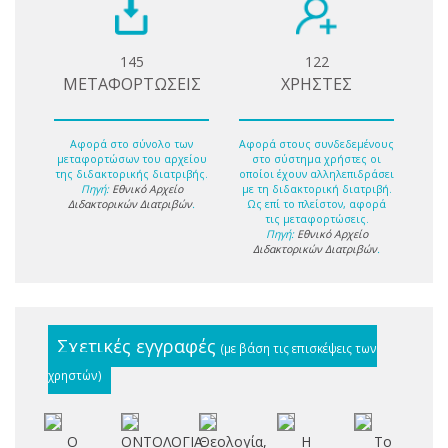
145
122
ΜΕΤΑΦΟΡΤΩΣΕΙΣ
ΧΡΗΣΤΕΣ
Αφορά στο σύνολο των
Αφορά στους συνδεδεμένους
μεταφορτώσων του αρχείου
στο σύστημα χρήστες οι
της διδακτορικής διατριβής.
οποίοι έχουν αλληλεπιδράσει
Πηγή:
Εθνικό Αρχείο
με τη διδακτορική διατριβή.
Διδακτορικών Διατριβών
.
Ως επί το πλείστον, αφορά
τις μεταφορτώσεις.
Πηγή:
Εθνικό Αρχείο
Διδακτορικών Διατριβών
.
Σχετικές εγγραφές
(με βάση τις επισκέψεις των
χρηστών)
Ο
ΟΝΤΟΛΟΓΙΑ
Θεολογία,
Η
Το
Η