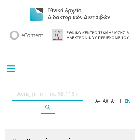
A-
A0
A+
|
EN