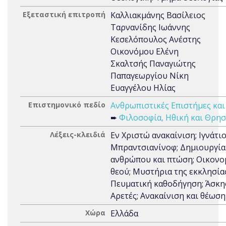
Εξεταστική επιτροπή
Καλλιακμάνης Βασίλειος
Ταρνανίδης Ιωάννης
Κεσελόπουλος Ανέστης
Οικονόμου Ελένη
Σκαλτσής Παναγιώτης
Παπαγεωργίου Νίκη
Ευαγγέλου Ηλίας
Επιστημονικό πεδίο
Ανθρωπιστικές Επιστήμες και
➨
Φιλοσοφία, Ηθική και Θρησ
Λέξεις-κλειδιά
Εν Χριστώ ανακαίνιση; Ιγνάτι
Μπραντσιανίνοφ; Δημιουργία
ανθρώπου και πτώση; Οικονο
θεού; Μυστήρια της εκκλησίας
Πευματική καθοδήγηση; Άσκη
Αρετές; Ανακαίνιση και θέωση
Χώρα
Ελλάδα