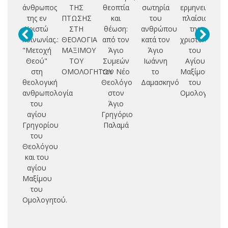
άνθρωπος
ΤΗΣ
θεοπτία
σωτηρία
ερμηνευτικό
ε
της εν
ΠΤΩΣΗΣ
και
του
πλαίσιο
δι
Χριστώ
ΣΤΗ
θέωση:
ανθρώπου
της
κοινωνίας.:
ΘΕΟΛΟΓΙΑ
από τον
κατά τον
χριστολογίας
"Μετοχή
ΜΑΞΙΜΟΥ
Άγιο
Άγιο
του
Γρ
Θεού"
ΤΟΥ
Συμεών
Ιωάννη
Αγίου
Ν
στη
ΟΜΟΛΟΓΗΤΟΥ
τον Νέο
το
Μαξίμου
θεολογική
Θεολόγο
Δαμασκηνό
του
ανθρωπολογία
στον
Ομολογητού
του
Άγιο
αγίου
Γρηγόριο
Γρηγορίου
Παλαμά
του
Θεολόγου
και του
αγίου
Μαξίμου
του
Ομολογητού.