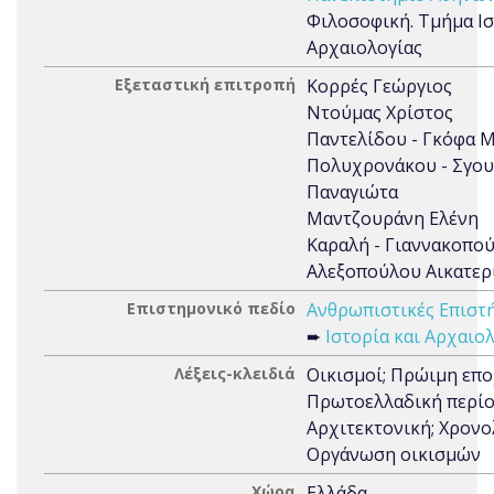
Φιλοσοφική. Τμήμα Ισ
Αρχαιολογίας
Εξεταστική επιτροπή
Κορρές Γεώργιος
Ντούμας Χρίστος
Παντελίδου - Γκόφα 
Πολυχρονάκου - Σγου
Παναγιώτα
Μαντζουράνη Ελένη
Καραλή - Γιαννακοπού
Αλεξοπούλου Αικατερ
Επιστημονικό πεδίο
Ανθρωπιστικές Επιστή
➨
Ιστορία και Αρχαιο
Λέξεις-κλειδιά
Οικισμοί; Πρώιμη επο
Πρωτοελλαδική περίο
Αρχιτεκτονική; Χρονο
Οργάνωση οικισμών
Χώρα
Ελλάδα