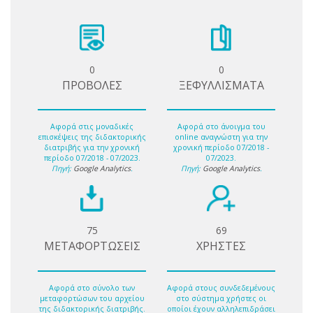
0
0
ΠΡΟΒΟΛΕΣ
ΞΕΦΥΛΛΙΣΜΑΤΑ
Αφορά στις μοναδικές
Αφορά στο άνοιγμα του
επισκέψεις της διδακτορικής
online αναγνώστη για την
διατριβής για την χρονική
χρονική περίοδο 07/2018 -
περίοδο 07/2018 - 07/2023.
07/2023.
Πηγή:
Google Analytics
.
Πηγή:
Google Analytics
.
75
69
ΜΕΤΑΦΟΡΤΩΣΕΙΣ
ΧΡΗΣΤΕΣ
Αφορά στο σύνολο των
Αφορά στους συνδεδεμένους
μεταφορτώσων του αρχείου
στο σύστημα χρήστες οι
της διδακτορικής διατριβής.
οποίοι έχουν αλληλεπιδράσει