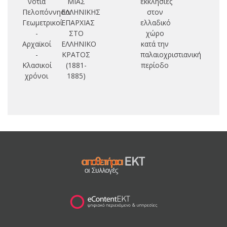
νότια
ΜΙΑΣ
εκκλησίες
Πελοπόννησο:
ΕΛΛΗΝΙΚΗΣ
στον
Γεωμετρικοί
ΕΠΑΡΧΙΑΣ
ελλαδικό
-
ΣΤΟ
χώρο
Αρχαϊκοί
ΕΛΛΗΝΙΚΟ
κατά την
-
ΚΡΑΤΟΣ
παλαιοχριστιανική
Κλασικοί
(1881-
περίοδο
χρόνοι
1885)