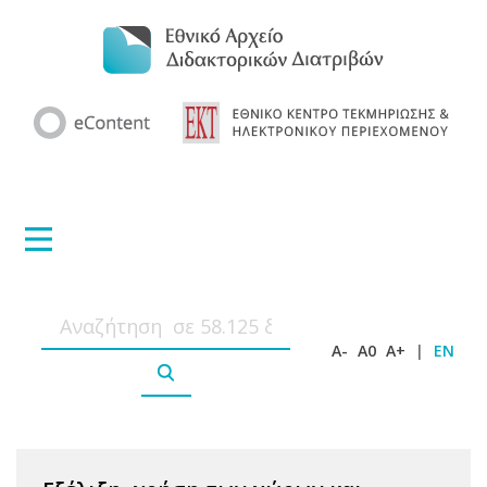
A-
A0
A+
|
EN