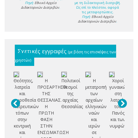
Πηγή:
Εθνικό Αρχείο
με τη διδακτορική διατριβή.
Διδακτορικών Διατριβών
.
Ως επί το πλείστον, αφορά
τις μεταφορτώσεις.
Πηγή:
Εθνικό Αρχείο
Διδακτορικών Διατριβών
.
Σχετικές εγγραφές
(με βάση τις επισκέψεις των
χρηστών)
Θεότητες,
Η
Πολιτικοί
Η
Χοροί
Δ
λατρεία
ΠΡΟΣΑΡΤΗΣΗ
θεσμοί
μετατροπή
γυναικών
οι
και
ΤΗΣ
της
των
στη
χωροθεσία
ΘΕΣΣΑΛΙΑΣ.
αρχαίας
αρχαίων
λατρεία
σ
λατρευτικών
Η
Θεσσαλίας
ελληνικών
του
ε
τόπων
ΠΡΩΤΗ
ναών
Πανός
κ
στην
ΦΑΣΗ
και
και των
τ
κεντρική
ΣΤΗΝ
ιερών
νυμφών
και
ΕΝΣΩΜΑΤΩΣΗ
σε