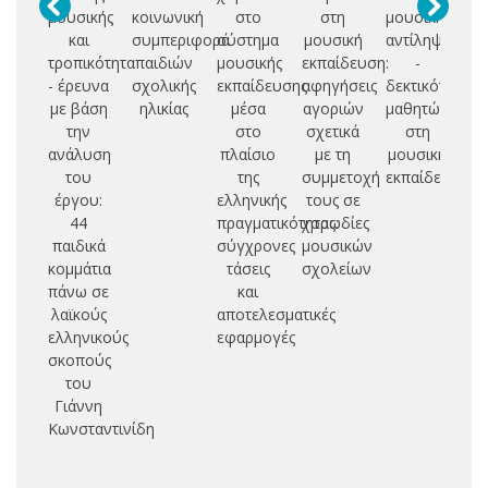
μουσικής
κοινωνική
στο
στη
μουσικής
και
συμπεριφορά
σύστημα
μουσική
αντίληψης
τροπικότητα
παιδιών
μουσικής
εκπαίδευση:
-
- έρευνα
σχολικής
εκπαίδευσης
αφηγήσεις
δεκτικότητας
με βάση
ηλικίας
μέσα
αγοριών
μαθητών
την
στο
σχετικά
στη
ανάλυση
πλαίσιο
με τη
μουσική
του
της
συμμετοχή
εκπαίδευση
έργου:
ελληνικής
τους σε
44
πραγματικότητας:
χορωδίες
παιδικά
σύγχρονες
μουσικών
κομμάτια
τάσεις
σχολείων
πάνω σε
και
λαϊκούς
αποτελεσματικές
ελληνικούς
εφαρμογές
σκοπούς
του
Γιάννη
Κωνσταντινίδη