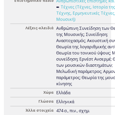
Επιστημονικό πεδίο
Ανθρωπιστικές Επιστήμες και
➨
Τέχνες (Τέχνες, Ιστορία τη
Τέχνης, Ερμηνευτικές Τέχνες
Μουσική)
Λέξεις-κλειδιά
Ανθρώπινη Συνείδηση των Θ
της Μουσικής; Συνείδηση;
Αναστοχασμός; Ακουστική συ
Θεωρία της λογαριθµικής αντ
Θεωρία του τονικού ύψους; 
συνείδηση; Ερνέστ Ανσερµέ; 
των µουσικών διαστηµάτων;
Μελωδική παράµετρος; Αρµο
παράµετρος; Θεωρία της µου
κίνησης
Χώρα
Ελλάδα
Γλώσσα
Ελληνικά
Άλλα στοιχεία
474 σ., πιν., σχημ.