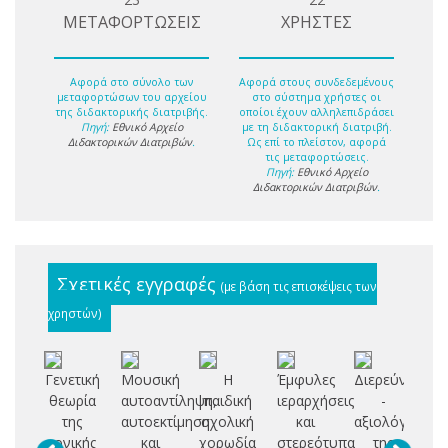
ΜΕΤΑΦΟΡΤΩΣΕΙΣ
ΧΡΗΣΤΕΣ
Αφορά στο σύνολο των
Αφορά στους συνδεδεμένους
μεταφορτώσων του αρχείου
στο σύστημα χρήστες οι
της διδακτορικής διατριβής.
οποίοι έχουν αλληλεπιδράσει
Πηγή:
Εθνικό Αρχείο
με τη διδακτορική διατριβή.
Διδακτορικών Διατριβών
.
Ως επί το πλείστον, αφορά
τις μεταφορτώσεις.
Πηγή:
Εθνικό Αρχείο
Διδακτορικών Διατριβών
.
Σχετικές εγγραφές
(με βάση τις επισκέψεις των
χρηστών)
Γενετική
Μουσική
Η
Έμφυλες
Διερεύνηση
M
θεωρία
αυτοαντίληψη,
παιδική
ιεραρχήσεις
-
co
της
αυτοεκτίμηση
σχολική
και
αξιολόγηση
τονικής
και
χορωδία
στερεότυπα
της