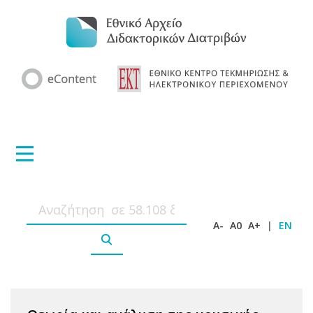
A-
A0
A+
|
EN