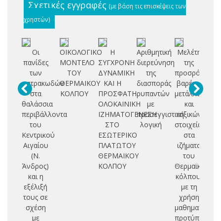
Σχετικές εγγραφές
(με βάση τις επισκέψεις των
χρηστών)
Οι
ΟΙΚΟΛΟΓΙΚΟ
Η
Αριθμητική
Μελέτη
Σ
πανίδες
ΜΟΝΤΕΛΟ
ΣΥΓΧΡΟΝΗ
διερεύνηση
της
Β
των
ΤΟΥ
ΔΥΝΑΜΙΚΗ
της
προσρόφηση
οστρακωδών
ΘΕΡΜΑΙΚΟΥ
ΚΑΙ Η
διασποράς
βαρέων
Ο
στα
ΚΟΛΠΟΥ
ΠΡΟΣΦΑΤΗ
ρυπαντών
μετάλλων
Μ
θαλάσσια
ΟΛΟΚΑΙΝΙΚΗ
με
και
περιβάλλοντα
ΙΖΗΜΑΤΟΓΕΝΕΣΗ
προσεγγιστική
τοξικών
Θ
του
ΣΤΟ
λογική
στοιχείων
Φ
Κεντρικού
ΕΣΩΤΕΡΙΚΟ
στα
Αιγαίου
ΠΛΑΤΩΤΟΥ
ιζήματα
Ν
(Ν.
ΘΕΡΜΑΙΚΟΥ
του
Μ
Άνδρος)
ΚΟΛΠΟΥ
Θερμαϊκού
(Κ
και η
κόλπου,
εξέλιξή
με τη
τους σε
χρήση
σχέση
μαθηματικών
με
προτύπων