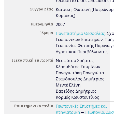
relation to biotic and abiotic f
Συγγραφέας
Κατσίκη, Φωτεινή (Πατρώνυμ
Κυριάκος)
Ημερομηνία
2007
Ίδρυμα
Πανεπιστήμιο Θεσσαλίας
. Σχ
Γεωπονικών Επιστημών. Τμή
Γεωπονίας Φυτικής Παραγωγή
Αγροτικού Περιβάλλοντος
Εξεταστική επιτροπή
Νεοφύτου Χρήστος
Κλαουδάτος Σπυρίδων
Παναγιωτάκη Παναγιώτα
Σταμόπουλος Δημήτριος
Μεντέ Ελένη
Βαφείδης Δημήτριος
Κορμάς Κωνσταντίνος
Επιστημονικό πεδίο
Γεωπονικές Επιστήμες και
Κτηνιατρική
➨
Γεωπονία, Δασ