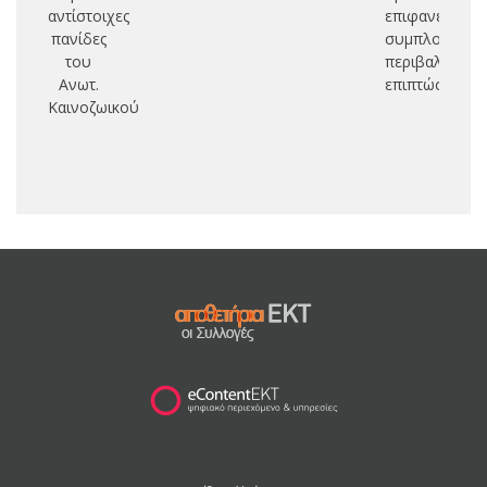
αντίστοιχες
επιφανειακής
πανίδες
συμπλοκοποίη
του
περιβαλλοντι
Ανωτ.
επιπτώσεις
Καινοζωικού