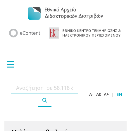
A-
A0
A+
|
EN